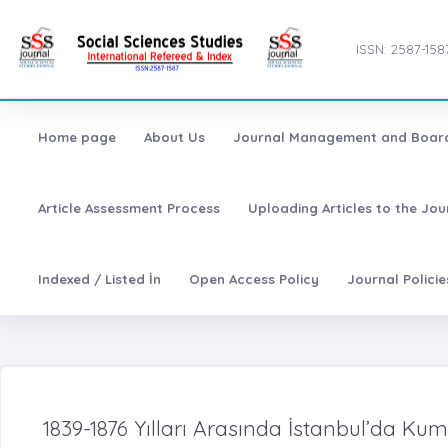
ISSN: 2587-158
Home page
About Us
Journal Management and Boar
Article Assessment Process
Uploading Articles to the Jo
Indexed / Listed İn
Open Access Policy
Journal Polici
1839-1876 Yılları Arasında İstanbul’da Ku