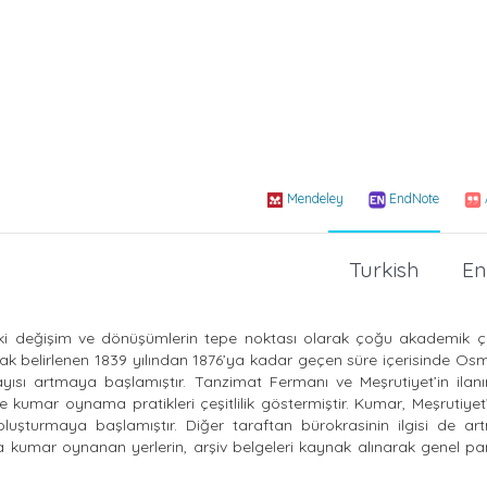
Mendeley
EndNote
Turkish
En
ki değişim ve dönüşümlerin tepe noktası olarak çoğu akademik ç
larak belirlenen 1839 yılından 1876’ya kadar geçen süre içerisinde Osm
sayısı artmaya başlamıştır. Tanzimat Fermanı ve Meşrutiyet’in ilan
ve kumar oynama pratikleri çeşitlilik göstermiştir. Kumar, Meşrutiyet’
şturmaya başlamıştır. Diğer taraftan bürokrasinin ilgisi de artm
 kumar oynanan yerlerin, arşiv belgeleri kaynak alınarak genel p