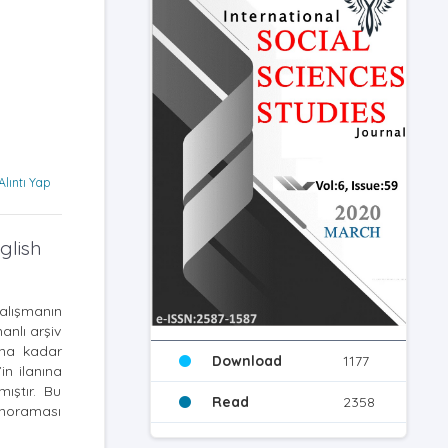
Alıntı Yap
glish
alışmanın
anlı arşiv
ına kadar
Download
1177
in ilanına
ıştır. Bu
Read
2358
anoraması