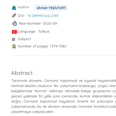
Author :
-
Ahmet YEŞİLYURT
DOI :
10.26449/sssj.2185
Year-Number: 2020-59
Language : Türkçe
Subject :
Number of pages: 1379-1382
Abstract
Tanzimat dönemi, Osmanlı toplumsal ve siyasal hayatında
tarihsel kesitini oluşturur. Bu çalışmanın başlangıç çizgisi o
belgelerinde “kumar” kelimesi altındaki belge gruplarının 
geçen yaklaşık 30 yıllık süre içerisinde, kumar alışkanlıkları 
doğru Osmanlı toplumsal hayatının önemli bir parçasını olu
çalışmamızda, bu iki dönem arasında Osmanlı İstanbul’unda
çıkarılmaya çalışılacaktır.