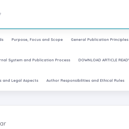
7
ds
Purpose, Focus and Scope
General Publication Principles 
urnal System and Publication Process
DOWNLOAD ARTICLE READY
es and Legal Aspects
Author Responsibilities and Ethical Rules
mar