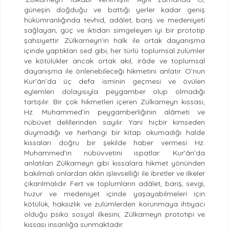
güneşin doğduğu ve battığı yerler kadar geniş
hükümranlığında tevhid, adâlet, barış ve medeniyeti
sağlayan, güç ve iktidarı simgeleyen iyi bir prototip
şahsiyettir. Zülkarneyn’in halk ile ortak dayanışma
içinde yaptıkları sed gibi, her türlü toplumsal zulümler
ve kötülükler ancak ortak akıl, irâde ve toplumsal
dayanışma ile önlenebileceği hikmetini anlatır. O’nun
Kur’ân’da üç defa isminin geçmesi ve övülen
eylemleri dolayısıyla peygamber olup olmadığı
tartışılır. Bir çok hikmetleri içeren Zülkarneyn kıssası,
Hz. Muhammed’in peygamberliğinin alâmeti ve
nübüvet delillerinden sayılır. Yani hiçbir kimseden
duymadığı ve herhangi bir kitap okumadığı halde
kıssaları doğru bir şekilde haber vermesi Hz.
Muhammed’in nübüvvetini ispatlar. Kur’ân’da
anlatılan Zülkarneyn gibi kıssalara hikmet yönünden
bakılmalı onlardan aklın işlevselliği ile ibretler ve ilkeler
çıkarılmalıdır. Fert ve toplumların adâlet, barış, sevgi,
huzur ve medeniyet içinde yaşayabilmeleri için
kötülük, haksızlık ve zulümlerden korunmaya ihtiyacı
olduğu psiko sosyal ilkesini, Zülkarneyn prototipi ve
kıssası insanlığa sunmaktadır.