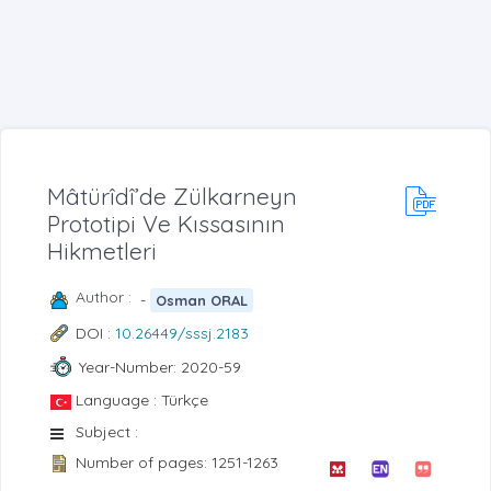
Mâtürîdî’de Zülkarneyn
Prototipi Ve Kıssasının
Hikmetleri
Author :
-
Osman ORAL
DOI :
10.26449/sssj.2183
Year-Number: 2020-59
Language : Türkçe
Subject :
Number of pages: 1251-1263