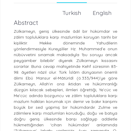
Turkish
English
Abstract
Zülkarneyn, geniş ülkesinde âdil bir hükümdar ve
zâlim topluluklara karşı mazlumları koruyan tarihi bir
kişiliktir. Mekke döneminde Yahudilerin
yönlendirmesiyle Kureyşliler Hz. Muhammed’e onun
nübüvvetini sınamak maksadıyla ‘bu soruyu ancak
peygamber bilebilir’ diyerek Zülkarneyn kıssasını
sorarlar. Buna cevap mahiyetinde Kehf sûresinin 83-
98. âyetleri nâzil olur. Türk İslâm dünyasının önemli
âlimi Ebû Mansur el-Mâtürîdî (ö.333/944)’ye göre
Zülkarneyn, Allah’ın ona iktidarı ve hükümranlığı
düzgün kılacak sebepleri, ilimleri öğrettiği, Ye’cüc ve
Me’cüc adında bozguncu ve zâlim topluluklara karşı
mazlum halkları korumak için demir ve bakır karışımı
büyük bir sed yapmış bir hükümdardır. Zulme ve
zâlimlere karşı mazlumları koruduğu, doğu ve batıya
doğru geniş ülkesinde barışı sağlayıp adâletle
hükmettiğinden ‘cihan hükümdarı’ anlamında
‘Zülkarneyn’ lakabı verilmiştir. Aynı zamanda O,