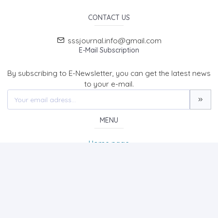
CONTACT US
sssjournal.info@gmail.com
E-Mail Subscription
By subscribing to E-Newsletter, you can get the latest news
to your e-mail.
MENU
Home page
About Us
News
Contact
SOCIAL SCIENCES STUDIES JOURNAL (SSSJournal)