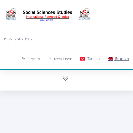
ISSN: 2587-1587
Turkish
English
Sign in
New User