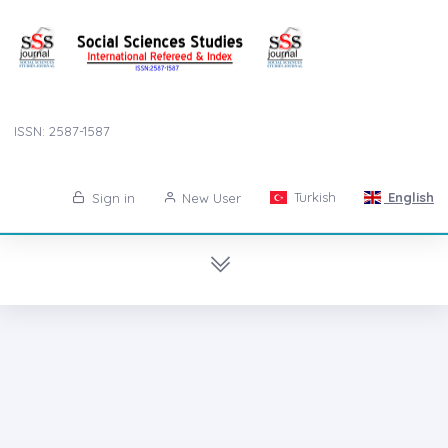
ISSN: 2587-1587
Turkish
English
Sign in
New User