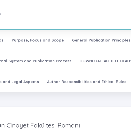
7
ds
Purpose, Focus and Scope
General Publication Principles 
urnal System and Publication Process
DOWNLOAD ARTICLE READY
es and Legal Aspects
Author Responsibilities and Ethical Rules
’ün Cinayet Fakültesi Romanı