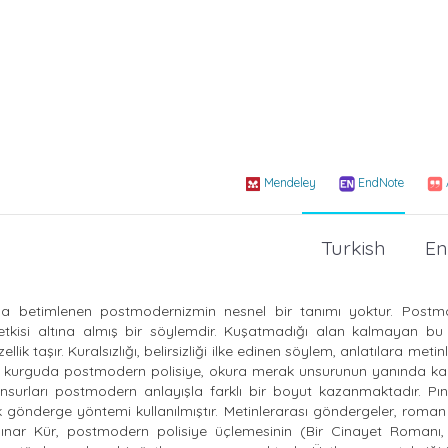
Mendeley
EndNote
Turkish
En
mlarla betimlenen postmodernizmin nesnel bir tanımı yoktur. Postm
 etkisi altına almış bir söylemdir. Kuşatmadığı alan kalmayan bu
ik taşır. Kuralsızlığı, belirsizliği ilke edinen söylem, anlatılara metinl
ebi kurguda postmodern polisiye, okura merak unsurunun yanında kar
unsurları postmodern anlayışla farklı bir boyut kazanmaktadır. Pın
önderge yöntemi kullanılmıştır. Metinlerarası göndergeler, roman k
 Pınar Kür, postmodern polisiye üçlemesinin (Bir Cinayet Romanı