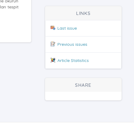
ile okurun
arı tespit
LINKS
Last issue
Previous issues
Article Statistics
SHARE