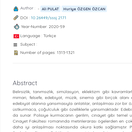
Author :
-
Ali PULAT
Huriye ÖZGEN ÖZCAN
DOI :
10.26449/sssj.2171
Year-Number: 2020-59
Language : Türkçe
Subject :
Number of pages: 1313-1321
Abstract
Belirsizlik, tanımsızlık, simülasyon, eklektizm gibi kavra
mimari, felsefe, edebiyat, müzik, sinema gibi birçok alanı
edebiyat alanına yansımasıyla anlatılar, anlaşılması zor bir özell
üstkurmaca, çoğulculuk gibi özelliklerle yansımaktadır. Ed
da sunar. Polisiye kurmacanın gerilim, cinayet gibi temel 
Cinayet Fakültesi romanında metinlerarası ögelerden en çok g
daha iyi anlaşılması noktasında okura katkı sağlamıştır.