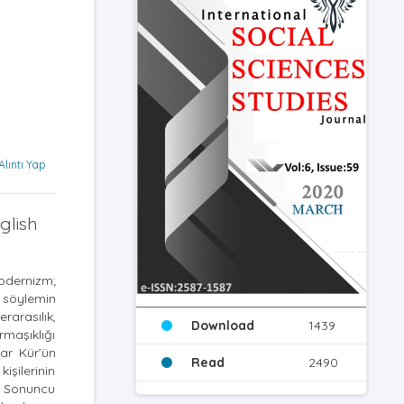
Alıntı Yap
glish
odernizm;
 söylemin
erarasılık,
Download
1439
maşıklığı
ar Kür’ün
Read
2490
işilerinin
, Sonuncu