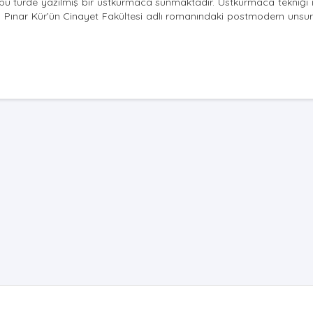
 bu türde yazılmış bir üstkurmaca sunmaktadır. Üstkurmaca tekniği 
ç, Pınar Kür’ün Cinayet Fakültesi adlı romanındaki postmodern unsurl