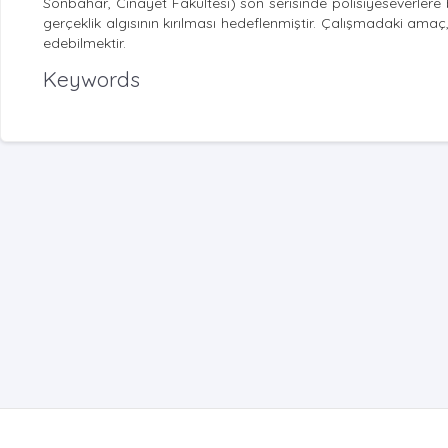
Sonbahar, Cinayet Fakültesi) son serisinde polisiyeseverlere
gerçeklik algısının kırılması hedeflenmiştir. Çalışmadaki ama
edebilmektir.
Keywords