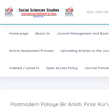
ISSN: 2587-158
Home page
About Us
Journal Management and Boar
Article Assessment Process
Uploading Articles to the Jo
Indexed / Listed İn
Open Access Policy
Journal Polici
Postmodern Polisiye Bir Anlatı: Pınar Kür