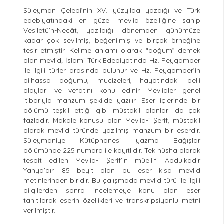
Süleyman Çelebi’nin XV. yüzyılda yazdığı ve Türk
edebiyatındaki en güzel mevlid özelliğine sahip
Vesiletü’n-Necât, yazıldığı dönemden günümüze
kadar çok sevilmiş, beğenilmiş ve birçok örneğine
tesir etmiştir. Kelime anlamı olarak “doğum” demek
olan mevlid; İslami Türk Edebiyatında Hz. Peygamber
ile ilgili türler arasında bulunur ve Hz. Peygamber’in
bilhassa doğumu, mucizeleri, hayatındaki belli
olayları ve vefatını konu edinir. Mevlidler genel
itibarıyla manzum şekilde yazılır. Eser içlerinde bir
bölümü teşkil ettiği gibi müstakil olanları da çok
fazladır. Makale konusu olan Mevlid-i Şerîf, müstakil
olarak mevlid türünde yazılmış manzum bir eserdir.
Süleymaniye Kütüphanesi yazma Bağışlar
bölümünde 225 numara ile kayıtlıdır. Tek nüsha olarak
tespit edilen Mevlid-i Şerîf’in müellifi Abdulkadir
Yahya’dır. 85 beyit olan bu eser kısa mevlid
metinlerinden biridir. Bu çalışmada mevlid türü ile ilgili
bilgilerden sonra incelemeye konu olan eser
tanıtılarak eserin özellikleri ve transkripsiyonlu metni
verilmiştir.