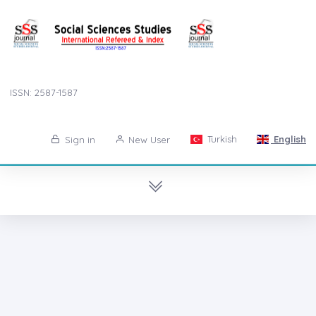
ISSN: 2587-1587
Turkish
English
Sign in
New User