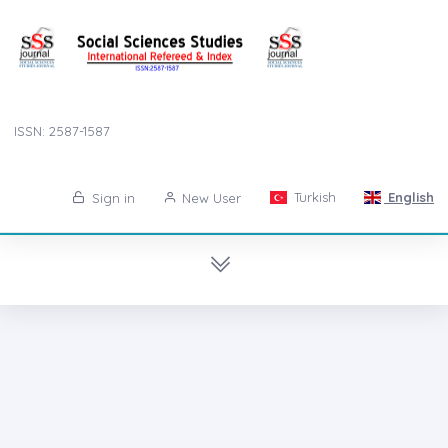
ISSN: 2587-1587
Turkish
English
Sign in
New User