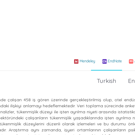
Mendeley
EndNote
Turkish
En
nde çalışan 458 iş gören üzerinde gerçekleştirilmiş olup, otel endüs
ındaki ilişkiyi anlamayı hedeflemektedir. Veri toplama sürecinde ank
 analizler, tükenmişlik düzeyi ile işten ayrılma niyeti arasında istatisti
ektöründeki çalışanların tükenmişlik yaşadıklarında işten ayrılma ni
n tükenmişlik düzeylerini düzenli olarak izlemeleri ve bu durumu ön
tadır. Araştırma aynı zamanda, işyeri ortamlarının çalışanların psi