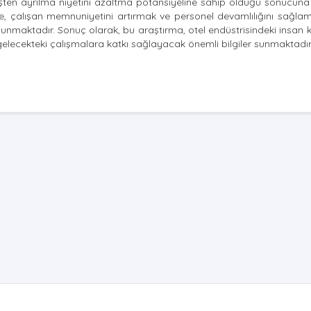
 işten ayrılma niyetini azaltma potansiyeline sahip olduğu sonucuna 
ne, çalışan memnuniyetini artırmak ve personel devamlılığını sağla
sunmaktadır. Sonuç olarak, bu araştırma, otel endüstrisindeki insan 
elecekteki çalışmalara katkı sağlayacak önemli bilgiler sunmaktadır