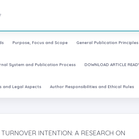
7
ds
Purpose, Focus and Scope
General Publication Principles 
urnal System and Publication Process
DOWNLOAD ARTICLE READY
es and Legal Aspects
Author Responsibilities and Ethical Rules
TURNOVER INTENTION: A RESEARCH ON