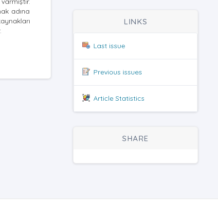
varmıştır.
mak adına
kaynakları
LINKS
.
Last issue
Previous issues
Article Statistics
SHARE