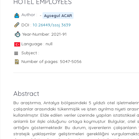
HOTEL EMPLOYEES
Author :
-
Aysegul ACAR
DOI :
10.26449/sssj.3639
Year-Number: 2021-91
Language : null
Subject :
Number of pages: 5047-5056
Abstract
Bu araştırma, Antalya bölgesindeki 5 yıldızlı otel işletmeleri
çalışanlar arasındaki tükenmişlik ve işten ayrılma niyeti aras
kullanılmıştır. Elde edilen veriler üzerinde yapılan istatistiksel
anlamlı bir ilişki olduğunu ortaya koymuştur. Bulgular, otel s
arttığını göstermektedir. Bu durum, işverenlerin çalışanları
stratejik yaklaşımlar geliştirmeleri gerekliliğini vurgulamak