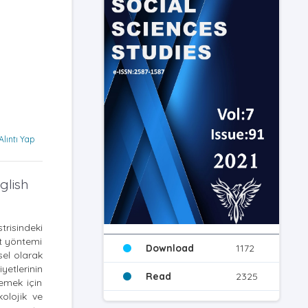
Alıntı Yap
glish
trisindeki
et yöntemi
Download
1172
ksel olarak
yetlerinin
Read
2325
lemek için
kolojik ve