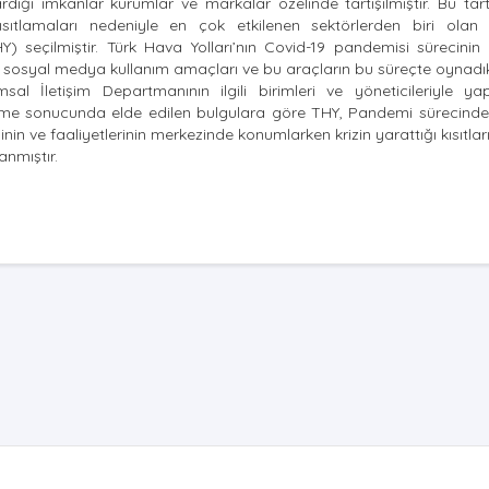
rdığı imkanlar kurumlar ve markalar özelinde tartışılmıştır. Bu tar
lamaları nedeniyle en çok etkilenen sektörlerden biri olan
HY) seçilmiştir. Türk Hava Yolları’nın Covid-19 pandemisi sürecini
 ve sosyal medya kullanım amaçları ve bu araçların bu süreçte oynadıkl
 İletişim Departmanının ilgili birimleri ve yöneticileriyle yap
şme sonucunda elde edilen bulgulara göre THY, Pandemi sürecinde d
isinin ve faaliyetlerinin merkezinde konumlarken krizin yarattığı kısıtl
anmıştır.