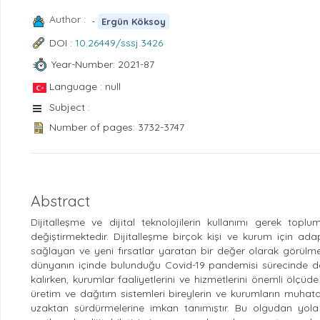
Author :
-
Ergün Köksoy
DOI :
10.26449/sssj.3426
Year-Number: 2021-87
Language : null
Subject :
Number of pages: 3732-3747
Abstract
Dijitalleşme ve dijital teknolojilerin kullanımı gerek to
değiştirmektedir. Dijitalleşme birçok kişi ve kurum için ad
sağlayan ve yeni fırsatlar yaratan bir değer olarak görülmek
dünyanın içinde bulunduğu Covid-19 pandemisi sürecinde dah
kalırken, kurumlar faaliyetlerini ve hizmetlerini önemli ölçüde
üretim ve dağıtım sistemleri bireylerin ve kurumların muhatapla
uzaktan sürdürmelerine imkan tanımıştır. Bu olgudan yol