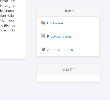
tışma için
 havayolu
n başından
LINKS
arı roller
ılan yarı
Last issue
ijital ve
arı aşmada
Previous issues
Article Statistics
SHARE