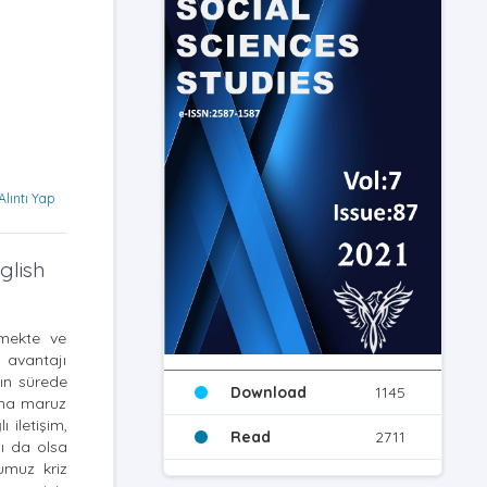
Alıntı Yap
glish
emekte ve
t avantajı
kın sürede
Download
1145
ona maruz
 iletişim,
Read
2711
lı da olsa
umuz kriz