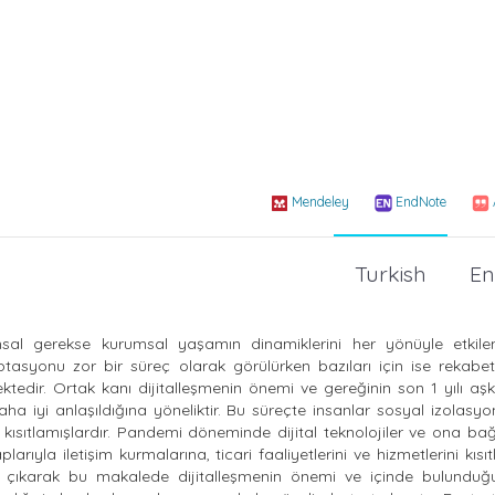
Mendeley
EndNote
Turkish
En
plumsal gerekse kurumsal yaşamın dinamiklerini her yönüyle etkil
aptasyonu zor bir süreç olarak görülürken bazıları için ise rekabe
tedir. Ortak kanı dijitalleşmenin önemi ve gereğinin son 1 yılı aş
a iyi anlaşıldığına yöneliktir. Bu süreçte insanlar sosyal izolasy
 kısıtlamışlardır. Pandemi döneminde dijital teknolojiler ve ona bağlı
rıyla iletişim kurmalarına, ticari faaliyetlerini ve hizmetlerini kısıt
a çıkarak bu makalede dijitalleşmenin önemi ve içinde bulunduğ