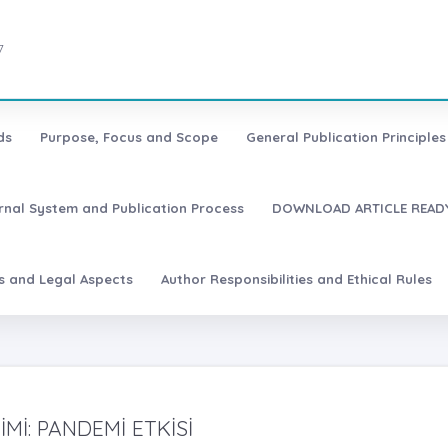
7
ds
Purpose, Focus and Scope
General Publication Principles 
urnal System and Publication Process
DOWNLOAD ARTICLE READY
es and Legal Aspects
Author Responsibilities and Ethical Rules
Mİ: PANDEMİ ETKİSİ