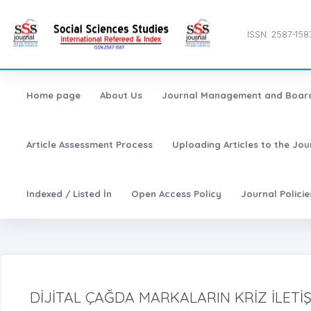
ISSN: 2587-158
Home page
About Us
Journal Management and Boar
Article Assessment Process
Uploading Articles to the Jo
Indexed / Listed İn
Open Access Policy
Journal Polici
DİJİTAL ÇAĞDA MARKALARIN KRİZ İLETİŞİ