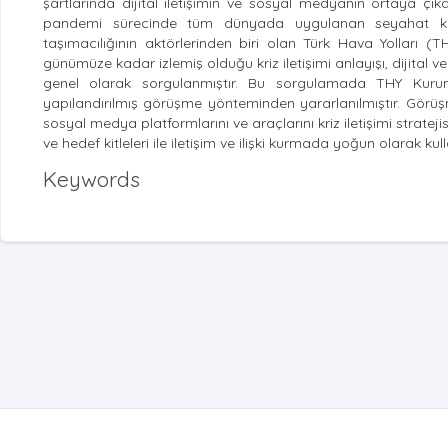
şartlarında dijital iletişimin ve sosyal medyanın ortaya çıka
pandemi sürecinde tüm dünyada uygulanan seyahat kısıt
taşımacılığının aktörlerinden biri olan Türk Hava Yolları (T
günümüze kadar izlemiş olduğu kriz iletişimi anlayışı, dijital
genel olarak sorgulanmıştır. Bu sorgulamada THY Kurumsal
yapılandırılmış görüşme yönteminden yararlanılmıştır. Görü
sosyal medya platformlarını ve araçlarını kriz iletişimi stratej
ve hedef kitleleri ile iletişim ve ilişki kurmada yoğun olarak kull
Keywords