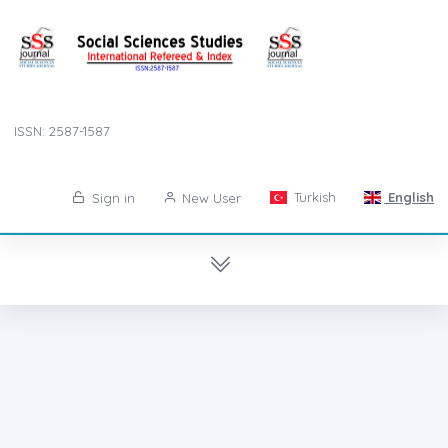
ISSN: 2587-1587
Turkish
English
Sign in
New User