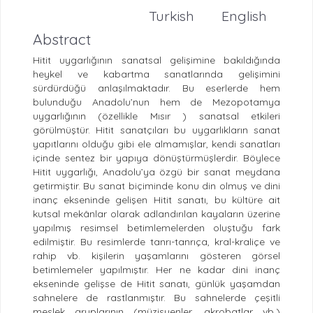
Turkish
English
Abstract
Hitit uygarlığının sanatsal gelişimine bakıldığında
heykel ve kabartma sanatlarında gelişimini
sürdürdüğü anlaşılmaktadır. Bu eserlerde hem
bulunduğu Anadolu’nun hem de Mezopotamya
uygarlığının (özellikle Mısır ) sanatsal etkileri
görülmüştür. Hitit sanatçıları bu uygarlıkların sanat
yapıtlarını olduğu gibi ele almamışlar, kendi sanatları
içinde sentez bir yapıya dönüştürmüşlerdir. Böylece
Hitit uygarlığı, Anadolu’ya özgü bir sanat meydana
getirmiştir. Bu sanat biçiminde konu din olmuş ve dini
inanç ekseninde gelişen Hitit sanatı, bu kültüre ait
kutsal mekânlar olarak adlandırılan kayaların üzerine
yapılmış resimsel betimlemelerden oluştuğu fark
edilmiştir. Bu resimlerde tanrı-tanrıça, kral-kraliçe ve
rahip vb. kişilerin yaşamlarını gösteren görsel
betimlemeler yapılmıştır. Her ne kadar dini inanç
ekseninde gelişse de Hitit sanatı, günlük yaşamdan
sahnelere de rastlanmıştır. Bu sahnelerde çeşitli
meslek gruplarının (müzisyenler, akrobatlar vb.)