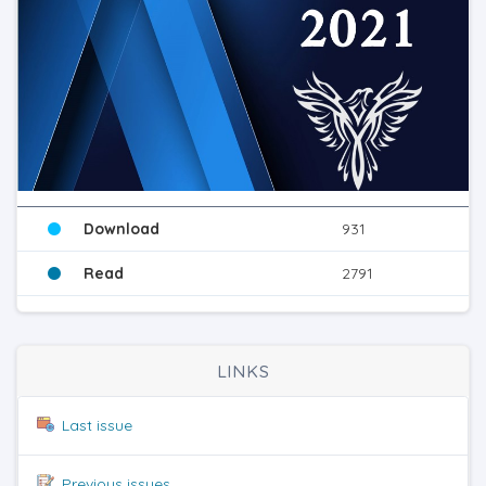
Download
931
Read
2791
LINKS
Last issue
Previous issues