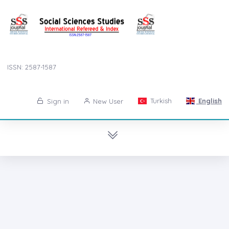
ISSN: 2587-1587
Turkish
English
Sign in
New User