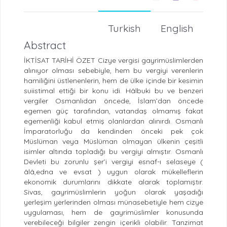
Turkish
English
Abstract
İKTİSAT TARİHİ ÖZET Cizye vergisi gayrimüslimlerden
alınıyor olması sebebiyle, hem bu vergiyi verenlerin
hamiliğini üstlenenlerin, hem de ülke içinde bir kesimin
suiistimal ettiği bir konu idi. Hâlbuki bu ve benzeri
vergiler Osmanlıdan öncede, İslam’dan öncede
egemen güç tarafından, vatandaş olmamış fakat
egemenliği kabul etmiş olanlardan alınırdı. Osmanlı
İmparatorluğu da kendinden önceki pek çok
Müslüman veya Müslüman olmayan ülkenin çeşitli
isimler altında topladığı bu vergiyi almıştır. Osmanlı
Devleti bu zorunlu şer’i vergiyi esnaf-ı selaseye (
âlâ,edna ve evsat ) uygun olarak mükelleflerin
ekonomik durumlarını dikkate alarak toplamıştır.
Sivas, gayrimüslimlerin yoğun olarak yaşadığı
yerleşim yerlerinden olması münasebetiyle hem cizye
uygulaması, hem de gayrimüslimler konusunda
verebileceği bilgiler zengin içerikli olabilir. Tanzimat