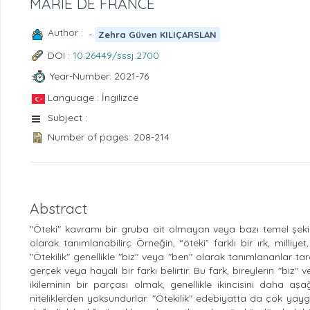
MARIE DE FRANCE
Author :
-
Zehra Güven KILIÇARSLAN
DOI :
10.26449/sssj.2700
Year-Number: 2021-76
Language : İngilizce
Subject :
Number of pages: 208-214
Abstract
"Öteki" kavramı bir gruba ait olmayan veya bazı temel şekil
olarak tanımlanabilirç Örneğin, “öteki” farklı bir ırk, milliye
"Ötekilik" genellikle "biz" veya "ben" olarak tanımlananlar ta
gerçek veya hayali bir farkı belirtir. Bu fark, bireylerin "biz"
ikileminin bir parçası olmak, genellikle ikincisini daha aşa
niteliklerden yoksundurlar. "Ötekilik" edebiyatta da çok yaygı