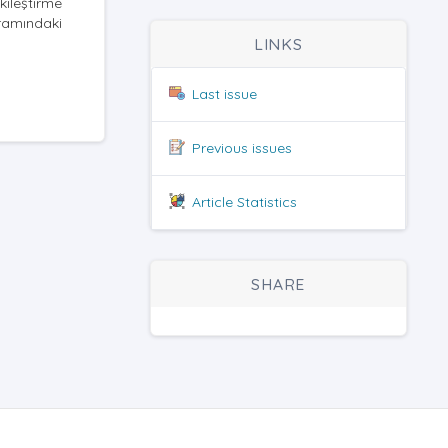
ileştirme
vramındaki
LINKS
Last issue
Previous issues
Article Statistics
SHARE