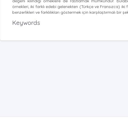
değerli kılındığı örneklere de rastlamak mümkündür. bulabi
örnekleri, iki farklı edebi gelenekten (Türkçe ve Fransızca) iki 
benzerlikleri ve farklılıkları göstermek için karşılaştırmalı bir şe
Keywords