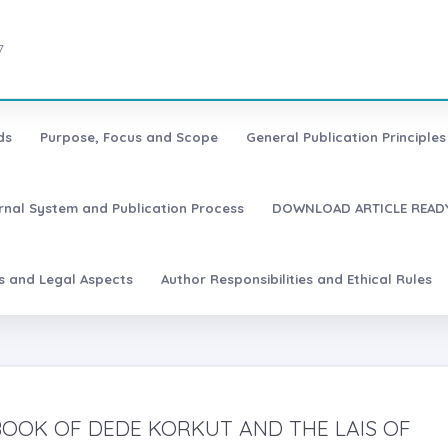
7
ds
Purpose, Focus and Scope
General Publication Principles 
urnal System and Publication Process
DOWNLOAD ARTICLE READY
es and Legal Aspects
Author Responsibilities and Ethical Rules
BOOK OF DEDE KORKUT AND THE LAIS OF