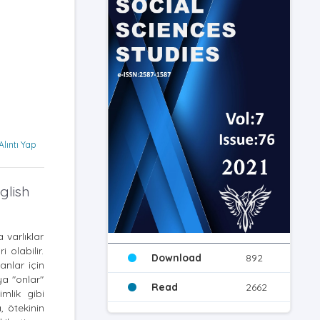
Alıntı Yap
glish
 varlıklar
 olabilir.
Download
892
anlar için
ya "onlar"
Read
2662
imlik gibi
, ötekinin