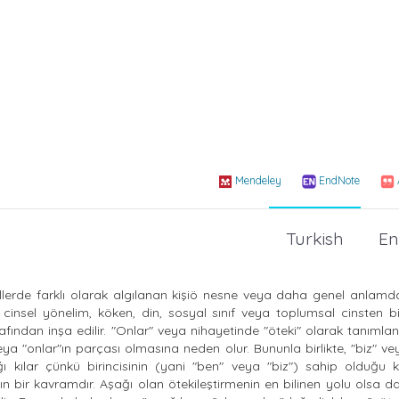
Mendeley
EndNote
Turkish
En
lerde farklı olarak algılanan kişiö nesne veya daha genel anlamda
t, cinsel yönelim, köken, din, sosyal sınıf veya toplumsal cinsten biri
rafından inşa edilir. "Onlar" veya nihayetinde "öteki" olarak tanımlan
 veya "onlar"ın parçası olmasına neden olur. Bununla birlikte, "biz" ve
ğı kılar çünkü birincisinin (yani "ben" veya "biz") sahip olduğu k
n bir kavramdır. Aşağı olan ötekileştirmenin en bilinen yolu olsa da