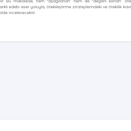
lir. Bu makalede, hem “aşağılanan” hem de “değerli kılınan” ötek
farklı edebi eser yoluyla, ötekileştirme stratejilerindeki ve ötekilik ka
kilde incelenecektir.