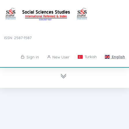
ISSN: 2587-1587
Turkish
English
Sign in
New User