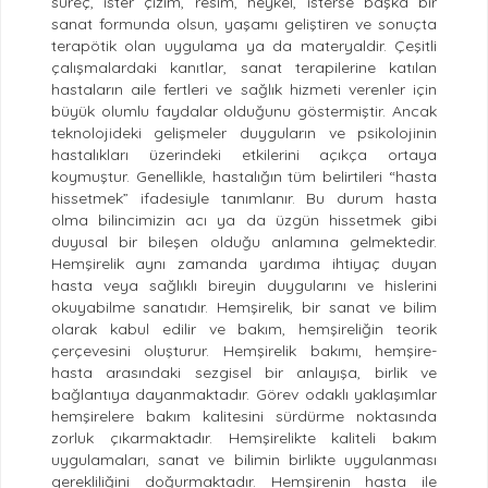
süreç, ister çizim, resim, heykel, isterse başka bir
sanat formunda olsun, yaşamı geliştiren ve sonuçta
terapötik olan uygulama ya da materyaldir. Çeşitli
çalışmalardaki kanıtlar, sanat terapilerine katılan
hastaların aile fertleri ve sağlık hizmeti verenler için
büyük olumlu faydalar olduğunu göstermiştir. Ancak
teknolojideki gelişmeler duyguların ve psikolojinin
hastalıkları üzerindeki etkilerini açıkça ortaya
koymuştur. Genellikle, hastalığın tüm belirtileri “hasta
hissetmek” ifadesiyle tanımlanır. Bu durum hasta
olma bilincimizin acı ya da üzgün hissetmek gibi
duyusal bir bileşen olduğu anlamına gelmektedir.
Hemşirelik aynı zamanda yardıma ihtiyaç duyan
hasta veya sağlıklı bireyin duygularını ve hislerini
okuyabilme sanatıdır. Hemşirelik, bir sanat ve bilim
olarak kabul edilir ve bakım, hemşireliğin teorik
çerçevesini oluşturur. Hemşirelik bakımı, hemşire-
hasta arasındaki sezgisel bir anlayışa, birlik ve
bağlantıya dayanmaktadır. Görev odaklı yaklaşımlar
hemşirelere bakım kalitesini sürdürme noktasında
zorluk çıkarmaktadır. Hemşirelikte kaliteli bakım
uygulamaları, sanat ve bilimin birlikte uygulanması
gerekliliğini doğurmaktadır. Hemşirenin hasta ile