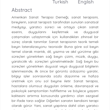
Turkish
English
Abstract
Amerikan Sanat Terapisi Derneği, sanat terapisini,
bireylerin, sanat terapisti tarafından sunulan sanatsal
medyayı, yaratıcı süreci ve ortaya çıkan sanat
eserini, duygularını keşfetmek ve duygusal
çatışmaları uzlaştırmak için kullandıkları zihinsel bir
süreç olarak tanımlar. Sanat terapisinin teorik temeli
beyin lateralizasyonu teorisidir. Buna göre sol beyin
temel olarak mantık, dil, yazma ve akıl yürütme gibi
süreçleri yönetirken sağ beyin çizim, müzik, duygu,
yaratıcılık vb. süreçleri yönetmektedir. Sağ beyin bu
süreçleri yönetirken duyusal veya duygusal bilgilerin
işlenmesinde, ilk önce bir görüntü izdüşümü yaratır,
bilgiyi işler sonrasında sözlü düşünme ve hafıza
üretmek için onu sol beyine iletir. Sanat terapisi,
hastalara olumsuz duyguları önleme, davranışsal ve
psikolojik semptomları hafifletme ve böylece yaşam
kalitesini artırma konusunda yardımcı olan sezgisel
bir ifade tarzı sağlar. Diğerleri sanatın kendisini terapi
olarak görür. Yani, sanat yapıtına dahil olan yaratıcı