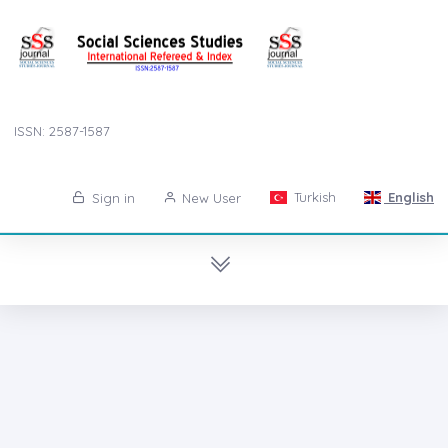
ISSN: 2587-1587
Turkish
English
Sign in
New User