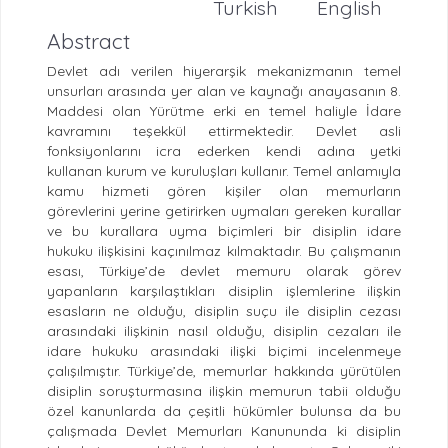
Turkish
English
Abstract
Devlet adı verilen hiyerarşik mekanizmanın temel
unsurları arasında yer alan ve kaynağı anayasanın 8.
Maddesi olan Yürütme erki en temel haliyle İdare
kavramını teşekkül ettirmektedir. Devlet asli
fonksiyonlarını icra ederken kendi adına yetki
kullanan kurum ve kuruluşları kullanır. Temel anlamıyla
kamu hizmeti gören kişiler olan memurların
görevlerini yerine getirirken uymaları gereken kurallar
ve bu kurallara uyma biçimleri bir disiplin idare
hukuku ilişkisini kaçınılmaz kılmaktadır. Bu çalışmanın
esası, Türkiye’de devlet memuru olarak görev
yapanların karşılaştıkları disiplin işlemlerine ilişkin
esasların ne olduğu, disiplin suçu ile disiplin cezası
arasındaki ilişkinin nasıl olduğu, disiplin cezaları ile
idare hukuku arasındaki ilişki biçimi incelenmeye
çalışılmıştır. Türkiye’de, memurlar hakkında yürütülen
disiplin soruşturmasına ilişkin memurun tabii olduğu
özel kanunlarda da çeşitli hükümler bulunsa da bu
çalışmada Devlet Memurları Kanununda ki disiplin