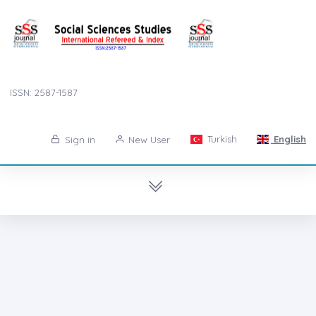
ISSN: 2587-1587
Turkish
English
Sign in
New User