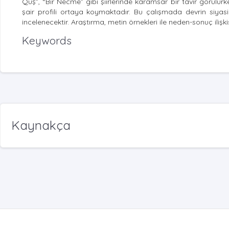
Quş”, “Bir Necme” gibi şiirlerinde karamsar bir tavır görülürke
şair profili ortaya koymaktadır. Bu çalışmada devrin siyasi 
incelenecektir. Araştırma, metin örnekleri ile neden-sonuç ilişkis
Keywords
Kaynakça