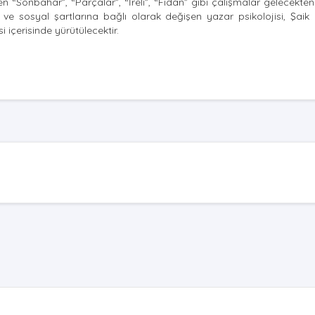
n “Sonbahar”, “Parçalar”, “İreli”, “Fidan” gibi çalışmalar gelecekten 
ve sosyal şartlarına bağlı olarak değişen yazar psikolojisi, Şaik 
i içerisinde yürütülecektir.