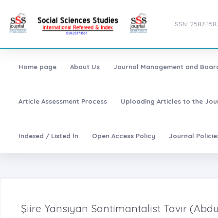
ISSN: 2587-158
Home page
About Us
Journal Management and Boar
Article Assessment Process
Uploading Articles to the Jo
Indexed / Listed İn
Open Access Policy
Journal Polici
Şiire Yansıyan Santimantalist Tavır (Abdu