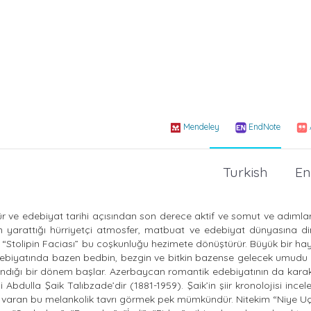
Mendeley
EndNote
Turkish
En
ültür ve edebiyat tarihi açısından son derece aktif ve somut ve adımları
un yarattığı hürriyetçi atmosfer, matbuat ve edebiyat dünyasına di
Stolipin Faciası” bu coşkunluğu hezimete dönüştürür. Büyük bir hayal
edebiyatında bazen bedbin, bezgin ve bitkin bazense gelecek umudu 
andığı bir dönem başlar. Azerbaycan romantik edebiyatının da karakt
bdulla Şaik Talıbzade’dir (1881-1959). Şaik’in şiir kronolojisi incel
e varan bu melankolik tavrı görmek pek mümkündür. Nitekim “Niye Uç