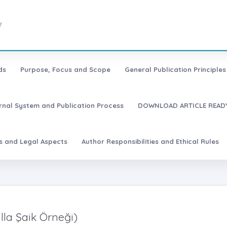
7
ds
Purpose, Focus and Scope
General Publication Principles 
urnal System and Publication Process
DOWNLOAD ARTICLE READY
es and Legal Aspects
Author Responsibilities and Ethical Rules
lla Şaik Örneği)