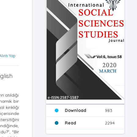
Alıntı Yap
glish
n atıldığı
namik bir
 kırıklığı
Download
983
içerisinde
ersitiğini
Read
2294
endiğinde,
du?”, “Bir