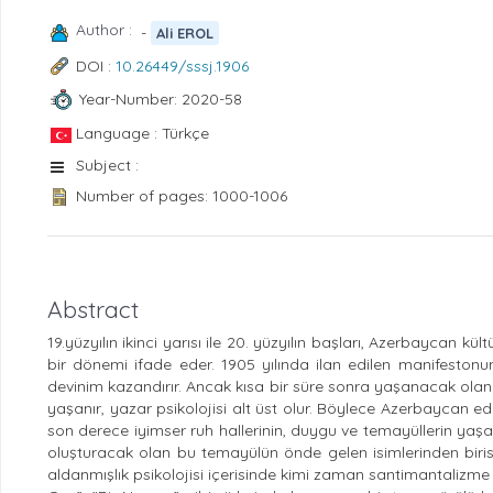
Author :
-
Ali EROL
DOI :
10.26449/sssj.1906
Year-Number: 2020-58
Language : Türkçe
Subject :
Number of pages: 1000-1006
Abstract
19.yüzyılın ikinci yarısı ile 20. yüzyılın başları, Azerbaycan k
bir dönemi ifade eder. 1905 yılında ilan edilen manifeston
devinim kazandırır. Ancak kısa bir süre sonra yaşanacak olan “
yaşanır, yazar psikolojisi alt üst olur. Böylece Azerbaycan 
son derece iyimser ruh hallerinin, duygu ve temayüllerin yaş
oluşturacak olan bu temayülün önde gelen isimlerinden birisi A
aldanmışlık psikolojisi içerisinde kimi zaman santimantalizm