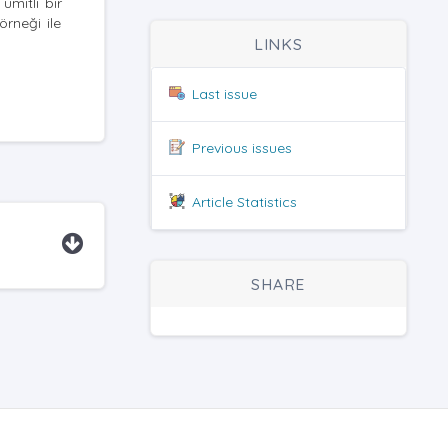
ümitli bir
örneği ile
LINKS
Last issue
Previous issues
Article Statistics
SHARE