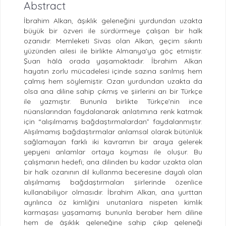
Abstract
İbrahim Alkan, âşıklık geleneğini yurdundan uzakta
büyük bir özveri ile sürdürmeye çalışan bir halk
ozanıdır. Memleketi Sivas olan Alkan, geçim sıkıntı
yüzünden ailesi ile birlikte Almanya’ya göç etmiştir.
Şuan hâlâ orada yaşamaktadır. İbrahim Alkan
hayatın zorlu mücadelesi içinde sazına sarılmış hem
çalmış hem söylemiştir. Ozan yurdundan uzakta da
olsa ana diline sahip çıkmış ve şiirlerini arı bir Türkçe
ile yazmıştır. Bununla birlikte Türkçe’nin ince
nüanslarından faydalanarak anlatımına renk katmak
için “alışılmamış bağdaştırmalardan” faydalanmıştır.
Alışılmamış bağdaştırmalar anlamsal olarak bütünlük
sağlamayan farklı iki kavramın bir araya gelerek
yepyeni anlamlar ortaya koyması ile oluşur. Bu
çalışmanın hedefi; ana dilinden bu kadar uzakta olan
bir halk ozanının dil kullanma beceresine dayalı olan
alışılmamış bağdaştırmaları şiirlerinde özenlice
kullanabiliyor olmasıdır. İbrahim Alkan, ana yurttan
ayrılınca öz kimliğini unutanlara nispeten kimlik
karmaşası yaşamamış bununla beraber hem diline
hem de âşıklık geleneğine sahip çıkıp geleneği