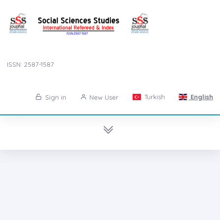
ISSN: 2587-1587
Turkish
English
Sign in
New User