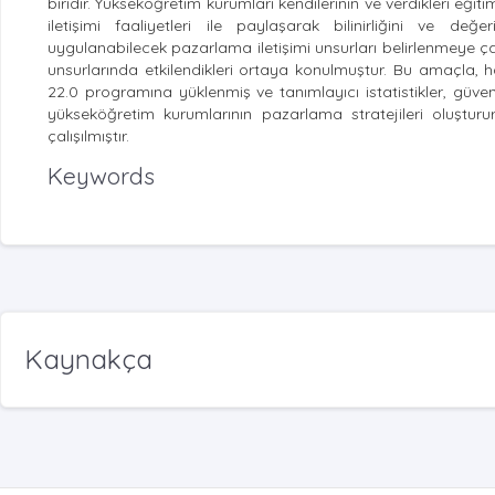
biridir. Yükseköğretim kurumları kendilerinin ve verdikleri eği
iletişimi faaliyetleri ile paylaşarak bilinirliğini ve de
uygulanabilecek pazarlama iletişimi unsurları belirlenmeye çal
unsurlarında etkilendikleri ortaya konulmuştur. Bu amaçla, haz
22.0 programına yüklenmiş ve tanımlayıcı istatistikler, güvenili
yükseköğretim kurumlarının pazarlama stratejileri oluştu
çalışılmıştır.
Keywords
Kaynakça