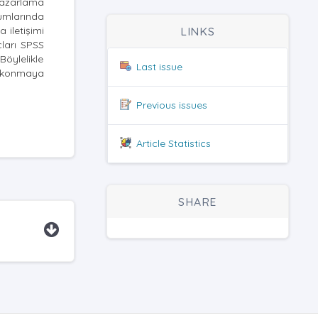
 pazarlama
umlarında
 iletişimi
LINKS
çları SPSS
Böylelikle
Last issue
a konmaya
Previous issues
Article Statistics
SHARE