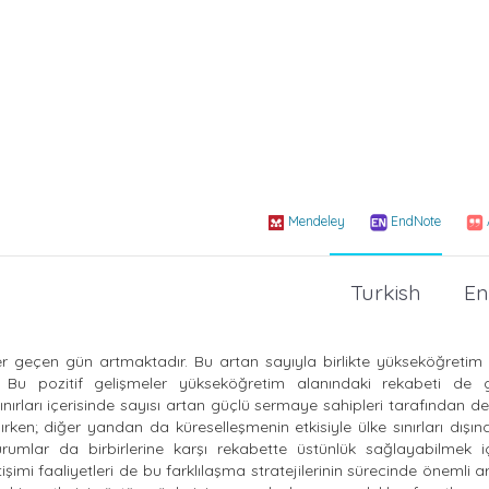
Mendeley
EndNote
Turkish
En
 geçen gün artmaktadır. Bu artan sayıyla birlikte yükseköğretim 
ır. Bu pozitif gelişmeler yükseköğretim alanındaki rekabeti de
nırları içerisinde sayısı artan güçlü sermaye sahipleri tarafından d
en; diğer yandan da küreselleşmenin etkisiyle ülke sınırları dışın
umlar da birbirlerine karşı rekabette üstünlük sağlayabilmek içi
tişimi faaliyetleri de bu farklılaşma stratejilerinin sürecinde önemli 