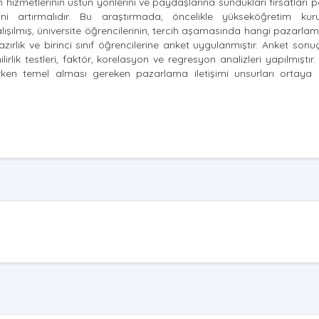
tim hizmetlerinin üstün yönlerini ve paydaşlarına sundukları fırsatları
ğerini artırmalıdır. Bu araştırmada, öncelikle yükseköğretim kur
ışılmış, üniversite öğrencilerinin, tercih aşamasında hangi pazarlama
ırlık ve birinci sınıf öğrencilerine anket uygulanmıştır. Anket sonu
rlik testleri, faktör, korelasyon ve regresyon analizleri yapılmıştır. 
rurken temel alması gereken pazarlama iletişimi unsurları ortay