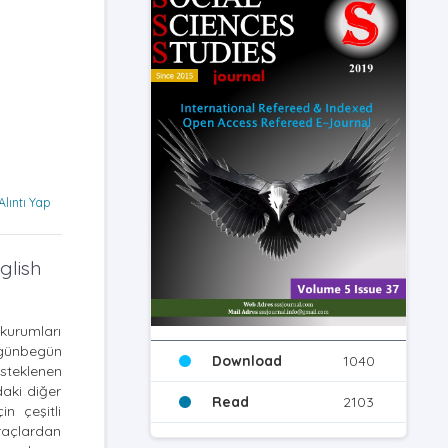
Alıntı Yap
glish
kurumları
 günbegün
Download
1040
esteklenen
daki diğer
Read
2103
n çeşitli
araçlardan