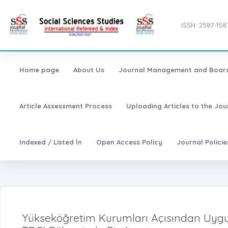
ISSN: 2587-158
Home page
About Us
Journal Management and Boar
Article Assessment Process
Uploading Articles to the Jo
Indexed / Listed İn
Open Access Policy
Journal Polici
Yükseköğretim Kurumları Açısından Uygul