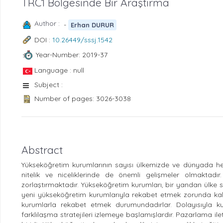
TRC1 Bölgesinde Bir Araştırma
Author :
-
Erhan DURUR
DOI :
10.26449/sssj.1542
Year-Number: 2019-37
Language : null
Subject :
Number of pages: 3026-3038
Abstract
Yükseköğretim kurumlarının sayısı ülkemizde ve dünyada her
nitelik ve niceliklerinde de önemli gelişmeler olmaktad
zorlaştırmaktadır. Yükseköğretim kurumları, bir yandan ülke sı
yeni yükseköğretim kurumlarıyla rekabet etmek zorunda kalırk
kurumlarla rekabet etmek durumundadırlar. Dolayısıyla kur
farklılaşma stratejileri izlemeye başlamışlardır. Pazarlama ile