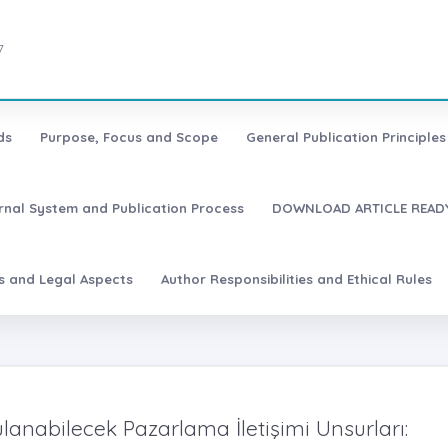
7
ds
Purpose, Focus and Scope
General Publication Principles 
urnal System and Publication Process
DOWNLOAD ARTICLE READY
es and Legal Aspects
Author Responsibilities and Ethical Rules
anabilecek Pazarlama İletişimi Unsurları: