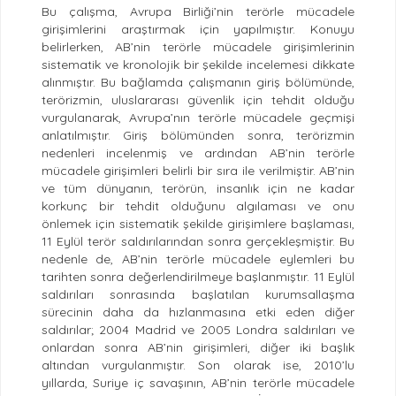
Bu çalışma, Avrupa Birliği’nin terörle mücadele
girişimlerini araştırmak için yapılmıştır. Konuyu
belirlerken, AB’nin terörle mücadele girişimlerinin
sistematik ve kronolojik bir şekilde incelemesi dikkate
alınmıştır. Bu bağlamda çalışmanın giriş bölümünde,
terörizmin, uluslararası güvenlik için tehdit olduğu
vurgulanarak, Avrupa’nın terörle mücadele geçmişi
anlatılmıştır. Giriş bölümünden sonra, terörizmin
nedenleri incelenmiş ve ardından AB’nin terörle
mücadele girişimleri belirli bir sıra ile verilmiştir. AB’nin
ve tüm dünyanın, terörün, insanlık için ne kadar
korkunç bir tehdit olduğunu algılaması ve onu
önlemek için sistematik şekilde girişimlere başlaması,
11 Eylül terör saldırılarından sonra gerçekleşmiştir. Bu
nedenle de, AB’nin terörle mücadele eylemleri bu
tarihten sonra değerlendirilmeye başlanmıştır. 11 Eylül
saldırıları sonrasında başlatılan kurumsallaşma
sürecinin daha da hızlanmasına etki eden diğer
saldırılar; 2004 Madrid ve 2005 Londra saldırıları ve
onlardan sonra AB’nin girişimleri, diğer iki başlık
altından vurgulanmıştır. Son olarak ise, 2010’lu
yıllarda, Suriye iç savaşının, AB’nin terörle mücadele