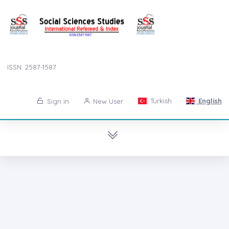
ISSN: 2587-1587
Turkish
English
Sign in
New User