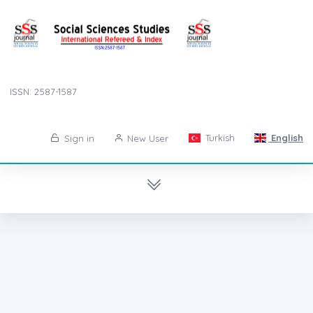
ISSN: 2587-1587
Turkish
English
Sign in
New User