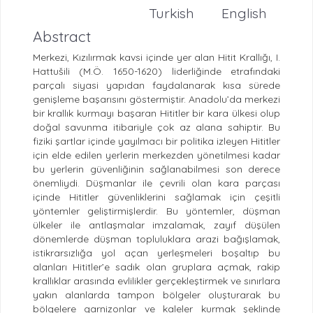
Turkish
English
Abstract
Merkezi, Kızılırmak kavsi içinde yer alan Hitit Krallığı, I.
Hattušili (M.Ö. 1650-1620) liderliğinde etrafındaki
parçalı siyasi yapıdan faydalanarak kısa sürede
genişleme başarısını göstermiştir. Anadolu’da merkezi
bir krallık kurmayı başaran Hititler bir kara ülkesi olup
doğal savunma itibariyle çok az alana sahiptir. Bu
fiziki şartlar içinde yayılmacı bir politika izleyen Hititler
için elde edilen yerlerin merkezden yönetilmesi kadar
bu yerlerin güvenliğinin sağlanabilmesi son derece
önemliydi. Düşmanlar ile çevrili olan kara parçası
içinde Hititler güvenliklerini sağlamak için çeşitli
yöntemler geliştirmişlerdir. Bu yöntemler, düşman
ülkeler ile antlaşmalar imzalamak, zayıf düşülen
dönemlerde düşman topluluklara arazi bağışlamak,
istikrarsızlığa yol açan yerleşmeleri boşaltıp bu
alanları Hititler’e sadık olan gruplara açmak, rakip
krallıklar arasında evlilikler gerçekleştirmek ve sınırlara
yakın alanlarda tampon bölgeler oluşturarak bu
bölgelere garnizonlar ve kaleler kurmak şeklinde