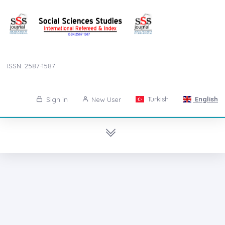
ISSN: 2587-1587
Turkish
English
Sign in
New User