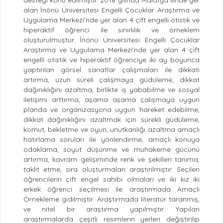
desteği konu edilmiştir. 2018 yılında Malatya ilinde yer
alan İnönü Üniversitesi Engelli Çocuklar Araştırma ve
Uygulama Merkezi’nde yer alan 4 çift engelli otistik ve
hiperaktif öğrenci ile sınırlılık ve örneklem
oluşturulmuştur. İnönü Üniversitesi Engelli Çocuklar
Araştırma ve Uygulama Merkezi’nde yer alan 4 çift
engelli otistik ve hiperaktif öğrenciye iki ay boyunca
yaptırılan görsel sanatlar çalışmaları ile dikkati
artırma, uzun süreli çalışmaya güdüleme, dikkat
dağınıklığını azaltma, birlikte iş yababilme ve sosyal
iletişimi arttırma, aşama aşama çalışmaya uygun
planda ve organizasyona uygun hareket edebilme,
dikkat dağınıklığını azaltmak için sürekli güdüleme,
komut, bekletme ve oyun, unutkanlığı azaltma amaçlı
hatırlama soruları ile yönlendirme, amaçlı konuya
odaklama, soyut düşünme ve muhakeme gücünü
artırma, kavram gelişiminde renk ve şekilleri tanıma,
taklit etme, sıra oluşturmaları araştırılmıştır. Seçilen
öğrencilerin çift engel sahibi olmaları ve iki kız iki
erkek öğrenci seçilmesi ile araştırmada Amaçlı
Örnekleme gidilmiştir. Araştırmada literatür taranmış,
ve nitel bir araştırma yapılmıştır. Yapılan
araştırmalarda çeşitli resimlerin yerleri değiştirilip