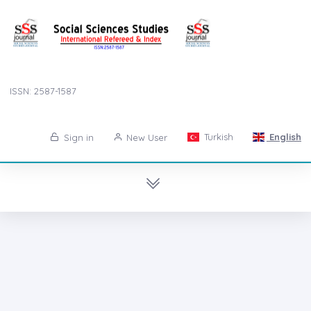
ISSN: 2587-1587
Turkish
English
Sign in
New User