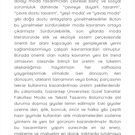
dolayı moda tasarımcıları çevresel bilinç ve sosyal
sorumluluk dahilinde “çevreye duyarlı tasarım”,
“çevre dostu tasarım”, “yeşil moda” ve “yavaş moda”
gibi doğa dostu anlayışlara yönelmektedirler. Bütün
bu yönelmeler sürdürülebilir moda kavramını ortaya
çıkarmıştır. Sürdürülebilirlik, son yıllarda moda
literatüründe etik ve ekolojik sistem çerçevesinde
önemli bir alanı kapsayan ve genişleyerek yerini
sağlamlaştırmaya çalışan kavramlardan olmuştur.
Burada önemli olan nokta kavramın yeni bir trend
olmasının ötesinde bilinçli bir üretim ve tüketim
alışkanlığımızı hayatımızın her safhasına
yaygınlaştırmak olmalıdır. Geri dönüşüm, ileri
dönüşüm, atıkların tamamının veya birkaç parçasının
tekrar kullanıma kazandırılması üretim şekillerdendir.
Bu çalışmada, Gaziantep Üniversitesi Güzel Sanatlar
Fakültesi Moda ve Tekstil Tasarımı Bölümü’nde atıl
duruma düşmüş giysiler temin edilmiştir. Eski giysiler
üzerine deri, iplik, boncuk, zincir ve halka gibi çeşitli
hazır giyimde kullanılan atık malzemelerden süsleme
yöntemi ile yeni bir görünüm kazandırılmıştır. Bütün
bu tasarımların yapım sürecinde en az enerji,
malzeme ve maliyetini en düşük miktarda tutulmaya