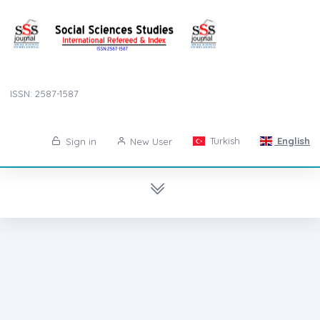
ISSN: 2587-1587
Turkish
English
Sign in
New User