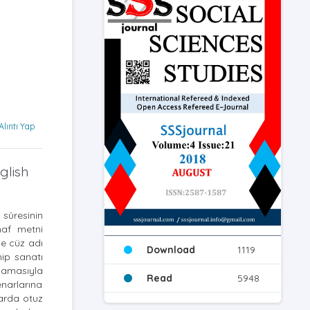
Alıntı Yap
glish
 sûresinin
haf metni
ne cüz adı
Download
1119
hip sanatı
şlamasıyla
Read
5948
enarlarına
larda otuz