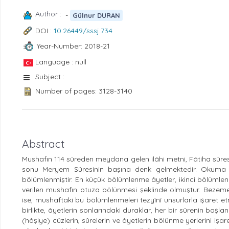
Author :
-
Gülnur DURAN
DOI :
10.26449/sssj.734
Year-Number: 2018-21
Language : null
Subject :
Number of pages: 3128-3140
Abstract
Mushafın 114 sûreden meydana gelen ilâhi metni, Fâtiha sûresi 
sonu Meryem Sûresinin başına denk gelmektedir. Okuma 
bölümlenmiştir. En küçük bölümlenme âyetler, ikinci bölümlenm
verilen mushafın otuza bölünmesi şeklinde olmuştur. Bezemek
ise, mushaftaki bu bölümlenmeleri tezyînî unsurlarla işaret e
birlikte, âyetlerin sonlarındaki duraklar, her bir sûrenin başl
(hâşiye) cüzlerin, sûrelerin ve âyetlerin bölünme yerlerini iş