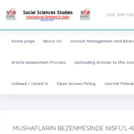
ISSN: 2587-158
Home page
About Us
Journal Management and Boar
Article Assessment Process
Uploading Articles to the Jo
Indexed / Listed İn
Open Access Policy
Journal Polici
MUSHAFLARIN BEZENMESİNDE NISFÜ’L-K