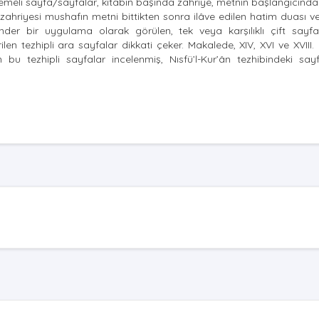
zemeli sayfa/sayfalar, kitabın başında zahriye, metnin başlangıcında
hriyesi mushafın metni bittikten sonra ilâve edilen hatim duası v
nder bir uygulama olarak görülen, tek veya karşılıklı çift sayfa
ilen tezhipli ara sayfalar dikkati çeker. Makalede, XIV, XVI ve XVIII. 
bu tezhipli sayfalar incelenmiş, Nısfü’l-Kur’ân tezhibindeki say