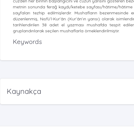
cüzden her birinin başlangıcını ve cüzün yarısını gösteren be
metnin sonunda ferağ kaydı/ketebe sayfası/hâtime/hâtime za
sayfaları tezhip edilmişlerdir. Mushafların bezenmesinde e
düzenlenmiş, Nısfü’l-Kur’ân (Kur’ân’ın yarısı) olarak isimlendir
tarihlendirilen 38 adet el yazması mushafda tespit edilen 
gruplandırılarak seçilen mushaflarla örneklendirilmiştir.
Keywords
Kaynakça