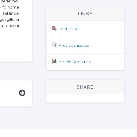
 serlevha,
e falnâme
 şeklinde
LINKS
yüzyıllara
fa düzeni
Last issue
Previous issues
Article Statistics
SHARE