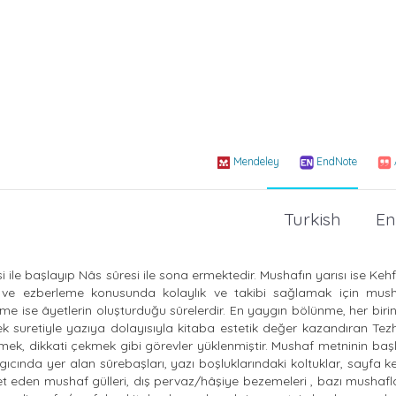
Mendeley
EndNote
Turkish
En
ile başlayıp Nâs sûresi ile sona ermektedir. Mushafın yarısı ise Kehf
ve ezberleme konusunda kolaylık ve takibi sağlamak için mus
e ise âyetlerin oluşturduğu sûrelerdir. En yaygın bölünme, her biri
 suretiyle yazıya dolayısıyla kitaba estetik değer kazandıran Tez
tmek, dikkati çekmek gibi görevler yüklenmiştir. Mushaf metninin ba
angıcında yer alan sûrebaşları, yazı boşluklarındaki koltuklar, sayfa k
aret eden mushaf gülleri, dış pervaz/hâşiye bezemeleri , bazı mushaf