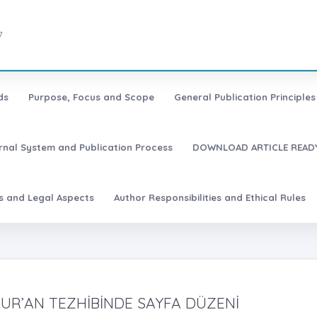
7
ds
Purpose, Focus and Scope
General Publication Principles 
urnal System and Publication Process
DOWNLOAD ARTICLE READY
es and Legal Aspects
Author Responsibilities and Ethical Rules
UR’AN TEZHİBİNDE SAYFA DÜZENİ