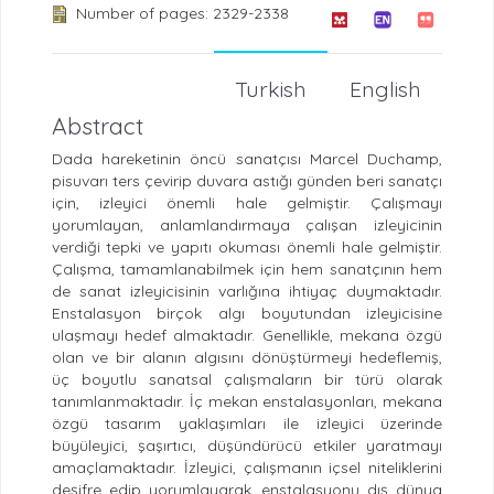
Number of pages: 2329-2338
Turkish
English
Abstract
Dada hareketinin öncü sanatçısı Marcel Duchamp,
pisuvarı ters çevirip duvara astığı günden beri sanatçı
için, izleyici önemli hale gelmiştir. Çalışmayı
yorumlayan, anlamlandırmaya çalışan izleyicinin
verdiği tepki ve yapıtı okuması önemli hale gelmiştir.
Çalışma, tamamlanabilmek için hem sanatçının hem
de sanat izleyicisinin varlığına ihtiyaç duymaktadır.
Enstalasyon birçok algı boyutundan izleyicisine
ulaşmayı hedef almaktadır. Genellikle, mekana özgü
olan ve bir alanın algısını dönüştürmeyi hedeflemiş,
üç boyutlu sanatsal çalışmaların bir türü olarak
tanımlanmaktadır. İç mekan enstalasyonları, mekana
özgü tasarım yaklaşımları ile izleyici üzerinde
büyüleyici, şaşırtıcı, düşündürücü etkiler yaratmayı
amaçlamaktadır. İzleyici, çalışmanın içsel niteliklerini
deşifre edip yorumlayarak, enstalasyonu dış dünya