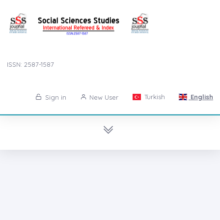
ISSN: 2587-1587
Turkish
English
Sign in
New User