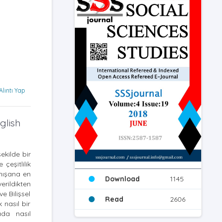
Alıntı Yap
glish
ekilde bir
çeşitlilik
anışana en
Download
1145
erildikten
e Bilişsel
Read
2606
 nasıl bir
ada nasıl