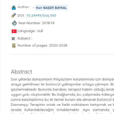
Author :
-
Nur BAŞER BAYKAL
DOI :
10.26449/sssj.563
Year-Number: 2018-19
Language : null
Subject :
Number of pages: 2020-2028
Abstract
Son yıllarda danışanların ihtiyaçların karşılanması için danı
araya getirilmesi ile bütüncül yaklaşımlar ortaya çıkmıştır. B
göstermektedir. Bununla beraber, terapist hakim olduğu bird
uygun yolu oluşturabilir. Bu bağlamda, bu çalışmada Adleryan Te
sonra karşılaştırma bu iki temel kuram ele alınarak bütüncül b
Davranışçı Terapinin ortak ve farklı noktalarını tartışmak ve
arada kullanılabileceğini örneklemektir. Aynı zamanda,