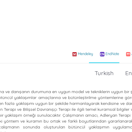
Mendeley
EndNote
Turkish
En
şana ve danışanın durumuna en uygun model ve tekniklerin uygun bir ş
ütüncül yaklaşımlar amaçlarına ve bütünleştirilme yöntemlerine göre 
en fazla yaklaşımı uygun bir şekilde harmanlayarak kendisine ve d
rapi ve Bilişsel Davranışçı Terapi ile ilgili temel kuramsal bilgiler v
ir yaklaşım örneği sunulacaktır. Çalışmanın amacı, Adleryan Terapi v
 iki yöntem ve kuramın bu ortak ve farklı boyutlarından yararlanarak
 çalışmanın sonunda oluşturulan bütüncül yaklaşımın uygulam