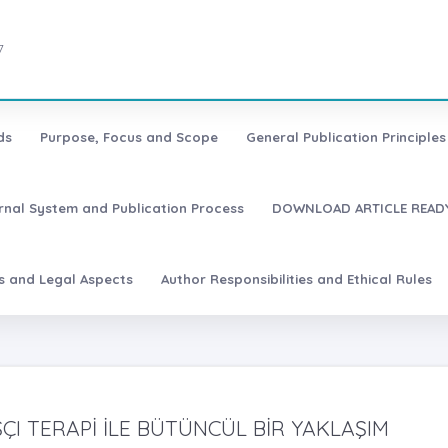
7
ds
Purpose, Focus and Scope
General Publication Principles 
urnal System and Publication Process
DOWNLOAD ARTICLE READY
es and Legal Aspects
Author Responsibilities and Ethical Rules
ÇI TERAPİ İLE BÜTÜNCÜL BİR YAKLAŞIM