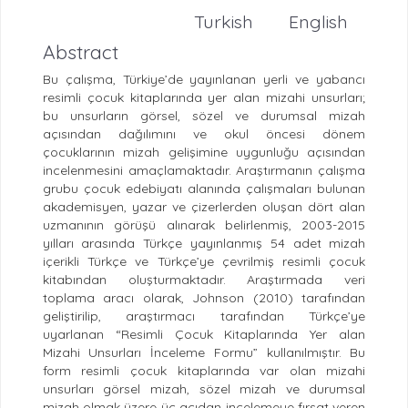
Turkish
English
Abstract
Bu çalışma, Türkiye’de yayınlanan yerli ve yabancı
resimli çocuk kitaplarında yer alan mizahi unsurları;
bu unsurların görsel, sözel ve durumsal mizah
açısından dağılımını ve okul öncesi dönem
çocuklarının mizah gelişimine uygunluğu açısından
incelenmesini amaçlamaktadır. Araştırmanın çalışma
grubu çocuk edebiyatı alanında çalışmaları bulunan
akademisyen, yazar ve çizerlerden oluşan dört alan
uzmanının görüşü alınarak belirlenmiş, 2003-2015
yılları arasında Türkçe yayınlanmış 54 adet mizah
içerikli Türkçe ve Türkçe’ye çevrilmiş resimli çocuk
kitabından oluşturmaktadır. Araştırmada veri
toplama aracı olarak, Johnson (2010) tarafından
geliştirilip, araştırmacı tarafından Türkçe’ye
uyarlanan “Resimli Çocuk Kitaplarında Yer alan
Mizahi Unsurları İnceleme Formu” kullanılmıştır. Bu
form resimli çocuk kitaplarında var olan mizahi
unsurları görsel mizah, sözel mizah ve durumsal
mizah olmak üzere üç açıdan incelemeye fırsat veren