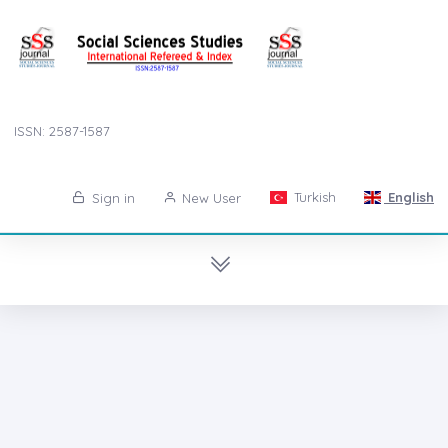
ISSN: 2587-1587
Turkish
English
Sign in
New User