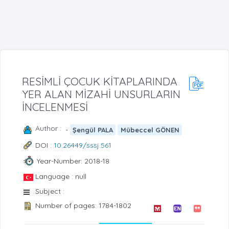
RESİMLİ ÇOCUK KİTAPLARINDA
YER ALAN MİZAHİ UNSURLARIN
İNCELENMESİ
Author :
-
Şengül PALA
Mübeccel GÖNEN
DOI :
10.26449/sssj.561
Year-Number: 2018-18
Language : null
Subject :
Number of pages: 1784-1802