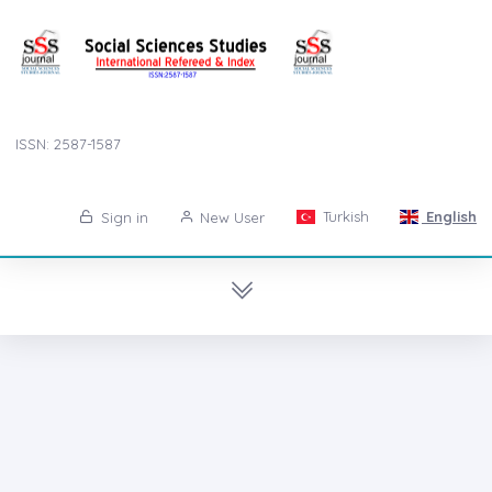
ISSN: 2587-1587
Turkish
English
Sign in
New User