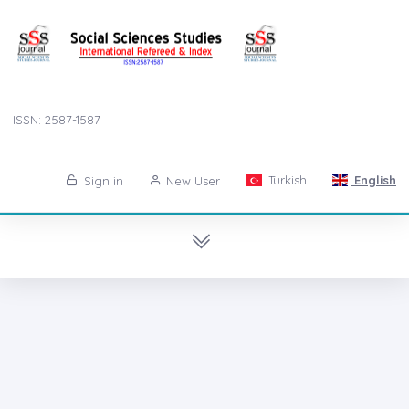
ISSN: 2587-1587
Turkish
English
Sign in
New User