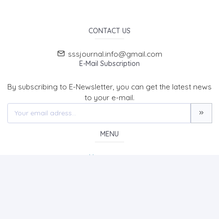
CONTACT US
sssjournal.info@gmail.com
E-Mail Subscription
By subscribing to E-Newsletter, you can get the latest news
to your e-mail.
MENU
Home page
About Us
News
Contact
SOCIAL SCIENCES STUDIES JOURNAL (SSSJournal)