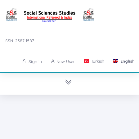
ISSN: 2587-1587
Turkish
English
Sign in
New User