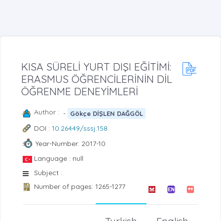
KISA SÜRELİ YURT DIŞI EĞİTİMİ:
ERASMUS ÖĞRENCİLERİNİN DİL
ÖĞRENME DENEYİMLERİ
Author :
-
Gökçe DİŞLEN DAĞGÖL
DOI :
10.26449/sssj.158
Year-Number: 2017-10
Language : null
Subject :
Number of pages: 1265-1277
Turkish
English