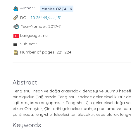
Author :
-
Mahire ÖZÇALIK
DOI :
10.26449/sssj.31
Year-Number: 2017-7
Language : null
Subject :
Number of pages: 221-224
Abstract
Feng-shui insan ve doğa arasındaki dengeyi ve uyumu hedefleye
bir olgudur. Çağımızda Feng-shui sadece geleneksel kültür değil
ilgili araştırmalar yapmıştır. Feng-shui Çin geleneksel doğa
etken Olmuştur, Çin tarihi geleneksel bahçe planlama ve tasar
çalışmada, feng-shui felsefesi tanıtılacaktır, esas olarak feng-
Keywords