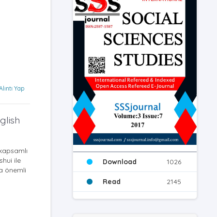
Alıntı Yap
glish
 kapsamlı
hui ile
Download
1026
da önemli
Read
2145