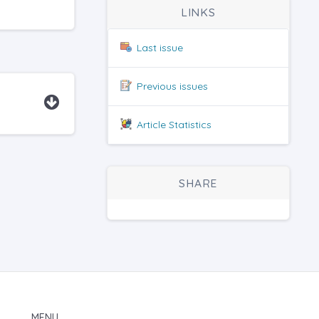
LINKS
Last issue
Previous issues
Article Statistics
SHARE
MENU