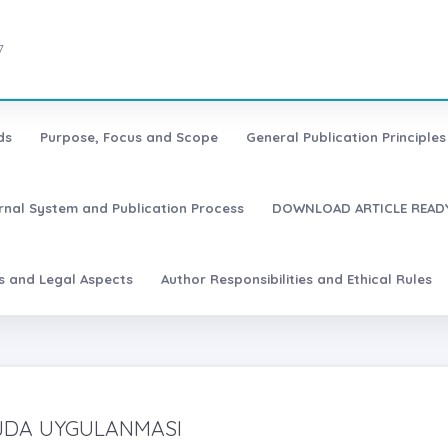
7
ds
Purpose, Focus and Scope
General Publication Principles 
urnal System and Publication Process
DOWNLOAD ARTICLE READY
es and Legal Aspects
Author Responsibilities and Ethical Rules
AJDA UYGULANMASI