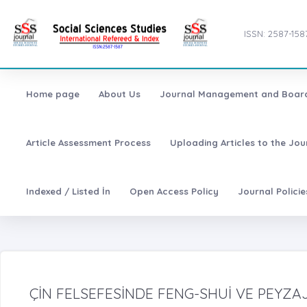
ISSN: 2587-158
Home page
About Us
Journal Management and Boar
Article Assessment Process
Uploading Articles to the Jo
Indexed / Listed İn
Open Access Policy
Journal Polici
ÇİN FELSEFESİNDE FENG-SHUİ VE PEYZ