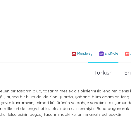
Mendeley
EndNote
Turkish
En
n bir tasarım olup, tasarım meslek disiplinlerini ilgilendiren geniş
, ayrıca bir bilim dalıdır. Son yıllarda, yabancı bilim adamları feng-s
 ve çevre kavramının, mimari kültürünün ve bahçe sanatının oluşumun
ım ilkeleri de feng-shui felsefesinden esinlenmiştir. Buna dayanarak
shui felsefesinin peyzaj tasarımındaki kullanımı analiz edilecektir