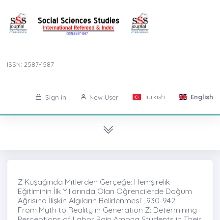
ISSN: 2587-1587
Turkish
English
Sign in
New User
Z Kuşağında Mitlerden Gerçeğe: Hemşirelik
Eğitiminin İlk Yıllarında Olan Öğrencilerde Doğum
Ağrısına İlişkin Algıların Belirlenmesi ̇, 930-942
From Myth to Reality in Generation Z: Determining
Perceptions of Labor Pain Among Students in Their