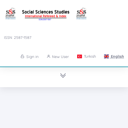
ISSN: 2587-1587
Turkish
English
Sign in
New User