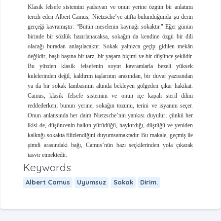
Klasik felsefe sistemini yadsıyan ve onun yerine özgün bir anlatımı
tercih eden Albert Camus, Nietzsche’ye atıfta bulunduğunda şu derin
gerçeği kavramıştır: “Bütün meselenin kaynağı sokaktır." Eğer günün
birinde bir sözlük hazırlanacaksa, sokağın da kendine özgü bir dili
olacağı buradan anlaşılacaktır. Sokak yalnızca geçip gidilen mekân
değildir, başlı başına bir tarz, bir yaşam biçimi ve bir düşünce şeklidir.
Bu yüzden klasik felsefenin soyut kavramlarla bezeli yüksek
kulelerinden değil, kaldırım taşlarının arasından, bir duvar yazısından
ya da bir sokak lambasının altında bekleyen gölgeden çıkar hakikat.
Camus, klasik felsefe sistemini ve onun içe kapalı steril dilini
reddederken; bunun yerine, sokağın tozunu, terini ve isyanını seçer.
Onun anlatısında her daim Nietzsche’nin yankısı duyulur; çünkü her
ikisi de, düşüncenin halkın yürüdüğü, haykırdığı, düştüğü ve yeniden
kalktığı sokakta filizlendiğini duyumsamaktadır. Bu makale, geçmiş ile
şimdi arasındaki bağı, Camus’nün bazı seçkilerinden yola çıkarak
tasvir etmektedir.
Keywords
Albert Camus
Uyumsuz
Sokak
Dirim.