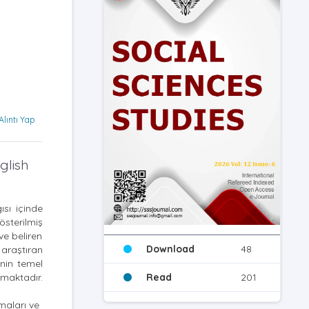
Alıntı Yap
glish
ısı içinde
österilmiş
ve beliren
Download
48
 araştıran
inin temel
lmaktadır.
Read
201
maları ve