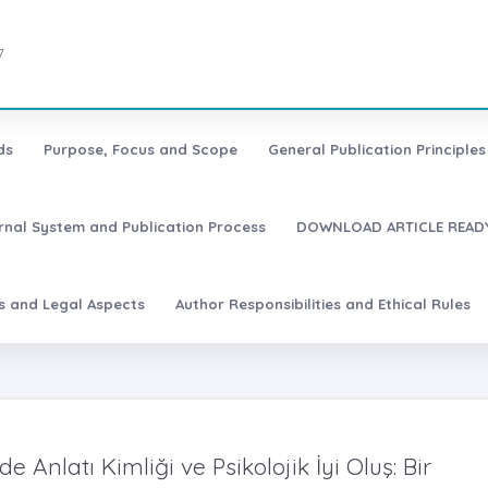
7
ds
Purpose, Focus and Scope
General Publication Principles 
urnal System and Publication Process
DOWNLOAD ARTICLE READY
es and Legal Aspects
Author Responsibilities and Ethical Rules
e Anlatı Kimliği ve Psikolojik İyi Oluş: Bir