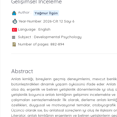
Gelişimsel İnceleme
Author :
Yağmur İlgün
Year-Number: 2026-Cilt 12 Sayı 6
Language : English
Subject : Developmental Psychology
Number of pages: 882-894
Abstract
Anlatı kimliği, bireylerin geçmiş deneyimlerini, mevcut benlik 
bütünleştirdikleri dinamik yaşam öyküsünü ifade eder. Anlatı kim
olsa da, ergenlik ve beliren yetişkinlik dönemlerinde iyi oluş
yetişkinlik boyunca anlatı kimliğinin gelişimini incelemekte ve b
çalışmaları sentezlemektedir. İlk olarak, derleme anlatı kimliği
özellikleri; duygusal ve motivasyonel temalar, otobiyografik a
Üçüncü olarak ise, bu anlatısal süreçlerin iyi oluş ile ilişkisin
Literatür, anlatı kimliğinin ergenlerin ve beliren yetişkinleri