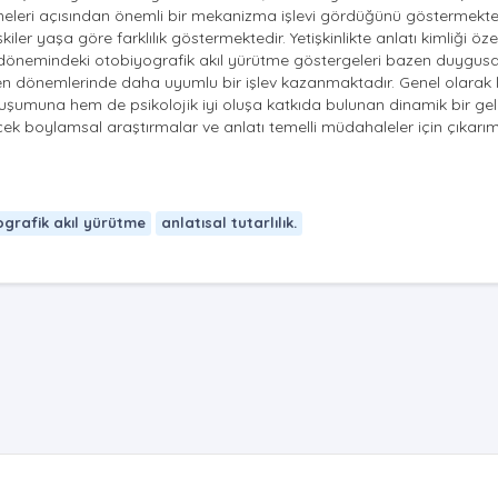
meleri açısından önemli bir mekanizma işlevi gördüğünü göstermekted
işkiler yaşa göre farklılık göstermektedir. Yetişkinlikte anlatı kimliği özel
nlik dönemindeki otobiyografik akıl yürütme göstergeleri bazen duygusa
leyen dönemlerinde daha uyumlu bir işlev kazanmaktadır. Genel olarak l
oluşumuna hem de psikolojik iyi oluşa katkıda bulunan dinamik bir gel
ek boylamsal araştırmalar ve anlatı temelli müdahaleler için çıkarım
grafik akıl yürütme
anlatısal tutarlılık.