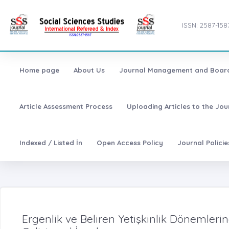
ISSN: 2587-158
Home page
About Us
Journal Management and Boar
Article Assessment Process
Uploading Articles to the Jo
Indexed / Listed İn
Open Access Policy
Journal Polici
Ergenlik ve Beliren Yetişkinlik Dönemlerind