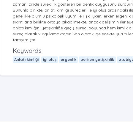
zaman içinde süreklilik gösteren bir benlik duygusunu sürdür
Bununla birlikte, anlatı kimliği süreçleri ile iyi oluş arasındaki il
genellikle olumlu psikolojik uyum ile ilişkiliyken, erken erge
sıkıntılarla birlikte ortaya çıkabilmekte, ancak gelişimin iler
anlatı kimliğini yetişkinliğe geçiş süreci boyunca hem kimlik 
süreç olarak vurgulamaktadır. Son olarak, gelecekte yürütülec
tartışılmıştır.
Keywords
Anlatı kimliği
iyi oluş
ergenlik
beliren yetişkinlik
otobiyo