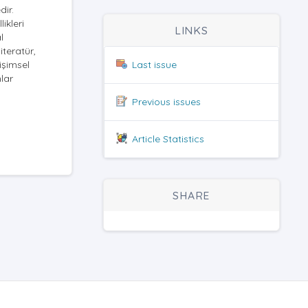
ir.
likleri
LINKS
l
iteratür,
işimsel
Last issue
lar
Previous issues
Article Statistics
SHARE