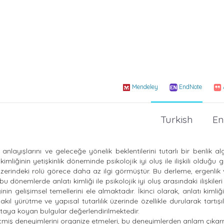
Mendeley
EndNote
Turkish
En
anlayışlarını ve geleceğe yönelik beklentilerini tutarlı bir benlik alg
liğinin yetişkinlik döneminde psikolojik iyi oluş ile ilişkili olduğu g
 üzerindeki rolü görece daha az ilgi görmüştür. Bu derleme, ergenlik 
u dönemlerde anlatı kimliği ile psikolojik iyi oluş arasındaki ilişkileri
nin gelişimsel temellerini ele almaktadır. İkinci olarak, anlatı kimliğ
kıl yürütme ve yapısal tutarlılık üzerinde özellikle durularak tartışı
i ortaya koyan bulgular değerlendirilmektedir.
n geçmiş deneyimlerini organize etmeleri, bu deneyimlerden anlam çıkar