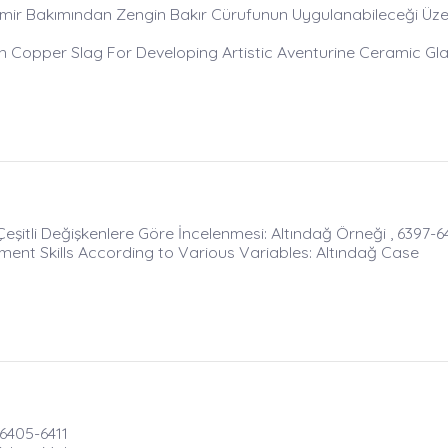
n Demir Bakımından Zengin Bakır Cürufunun Uygulanabileceği Üze
ich Copper Slag For Developing Artistic Aventurine Ceramic Gl
Çeşitli Değişkenlere Göre İncelenmesi: Altındağ Örneği , 6397-
nt Skills According to Various Variables: Altındağ Case
 6405-6411