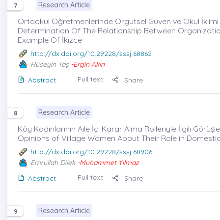
Research Article
7
Ortaokul Öğretmenlerinde Örgütsel Güven ve Okul İklimi Ar
Determination Of The Relationship Between Organızatio
Example Of İkizce
http://dx.doi.org/10.29228/sssj.68862
Hüseyin Taş
-Ergin Akın
Full text
Abstract
Share
Research Article
8
Köy Kadınlarının Aile İçi Karar Alma Rolleriyle İlgili Görüşle
Opinions of Village Women About Their Role in Domesti
http://dx.doi.org/10.29228/sssj.68906
Emrullah Dilek
-Muhammet Yılmaz
Full text
Abstract
Share
Research Article
9