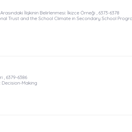
asındaki İlişkinin Belirlenmesi: İkizce Örneği , 6373-6378
nal Trust and the School Climate in Secondary School Prog
ri , 6379-6386
c Decision-Making