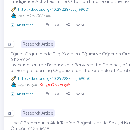
Intelligence Activities in the Ottoman Empire and the Tes
http://dx.doi.org/10.29228/sssj.69001
Hazerfen Gültekin
Full text
Abstract
Share
Research Article
12
Eğitim Örgütlerinde Bilgi Yönetimi Eğilimi ve Öğrenen Örg
6412-6424
Investigation the Relationship Between the Decency of
of Being a Learning Organization: the Example of Kara
http://dx.doi.org/10.29228/sssj.69030
Ayhan Işık
-Sezgi Özcan Işık
Full text
Abstract
Share
Research Article
13
Lise Öğrencilerinin Akıllı Telefon Bağımlılıkları ile Sosya
Örneği , 6425-6439