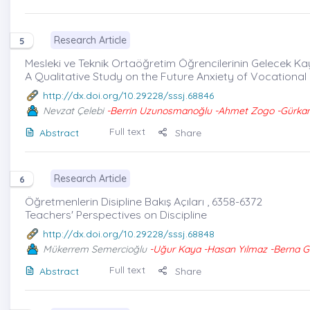
Research Article
5
Mesleki ve Teknik Ortaöğretim Öğrencilerinin Gelecek Kayg
A Qualitative Study on the Future Anxiety of Vocationa
http://dx.doi.org/10.29228/sssj.68846
Nevzat Çelebi
-Berrin Uzunosmanoğlu -Ahmet Zogo -Gürkan 
Full text
Abstract
Share
Research Article
6
Öğretmenlerin Disipline Bakış Açıları , 6358-6372
Teachers' Perspectives on Discipline
http://dx.doi.org/10.29228/sssj.68848
Mükerrem Semercioğlu
-Uğur Kaya -Hasan Yılmaz -Berna G
Full text
Abstract
Share