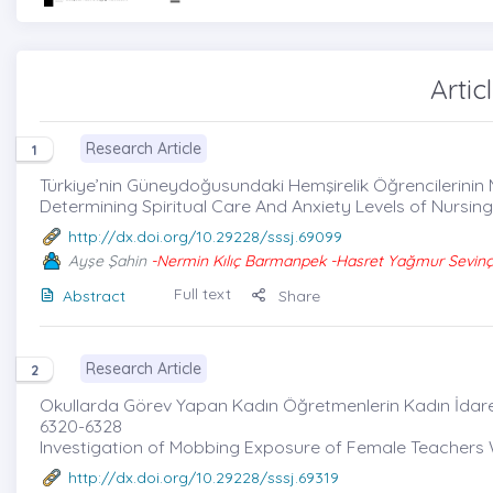
Artic
Research Article
1
Türkiye’nin Güneydoğusundaki Hemşirelik Öğrencilerinin M
Determining Spiritual Care And Anxiety Levels of Nursin
http://dx.doi.org/10.29228/sssj.69099
Ayşe Şahin
-Nermin Kılıç Barmanpek -Hasret Yağmur Sevinç A
Full text
Abstract
Share
Research Article
2
Okullarda Görev Yapan Kadın Öğretmenlerin Kadın İdarec
6320-6328
Investigation of Mobbing Exposure of Female Teachers 
http://dx.doi.org/10.29228/sssj.69319