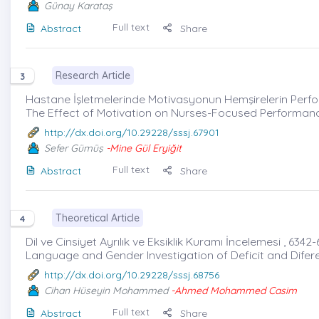
Günay Karataş
Full text
Abstract
Share
Research Article
3
Hastane İşletmelerinde Motivasyonun Hemşirelerin Perfor
The Effect of Motivation on Nurses-Focused Performanc
http://dx.doi.org/10.29228/sssj.67901
Sefer Gümüş
-Mine Gül Eryiğit
Full text
Abstract
Share
Theoretical Article
4
Dil ve Cinsiyet Ayrılık ve Eksiklik Kuramı İncelemesi , 6342
Language and Gender Investigation of Deficit and Difer
http://dx.doi.org/10.29228/sssj.68756
Cihan Hüseyin Mohammed
-Ahmed Mohammed Casim
Full text
Abstract
Share