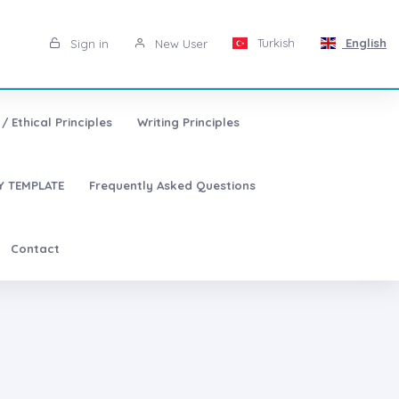
Turkish
English
Sign in
New User
/ Ethical Principles
Writing Principles
 TEMPLATE
Frequently Asked Questions
Contact