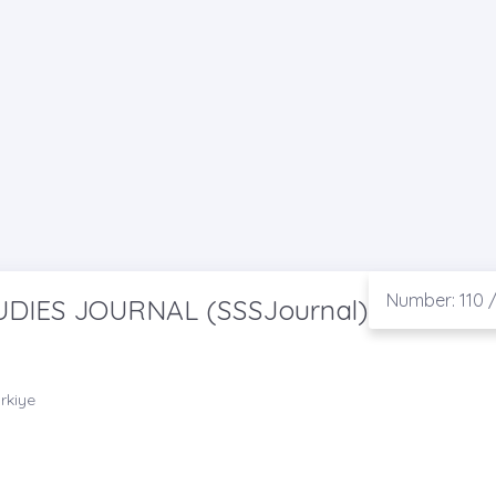
Number: 110 /
UDIES JOURNAL (SSSJournal)
ürkiye