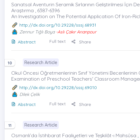
Sanatsal Aventurin Seramik Sırlarının Geliştirilmesi İçi
Araştırma , 6387-6396
An Investigation on The Potential Application Of Iron-R
http://dx.doi.org/10.29228/sssj.68931
Zennur Tığlı Boya
-Aslı Çakır Arıanpour
Full text
Abstract
Share
Research Article
10
Okul Öncesi Öğretmenlerinin Sınıf Yönetimi Becerilerinin 
Examination of Preschool Teachers' Classroom Manageme
http://dx.doi.org/10.29228/sssj.69010
Dilek Çelik
Full text
Abstract
Share
Research Article
11
Osmanlı’da İstihbarat Faaliyetleri ve Teşkilât-ı Mahsûsa ,