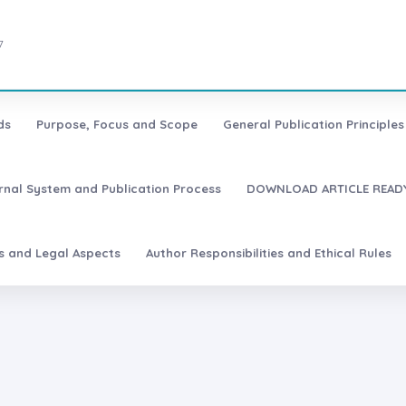
7
ds
Purpose, Focus and Scope
General Publication Principles 
urnal System and Publication Process
DOWNLOAD ARTICLE READY
es and Legal Aspects
Author Responsibilities and Ethical Rules