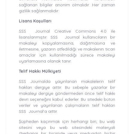
sağlanan bilgiler anonim olmalıdır. Her zaman
gizlilik sağlanmalıdır.
Lisans Koşulları
SSS Journal Creative Commons 4.0 ile
lisanslanmıştır. SSS Journal kullanıcıların bir
makaleyi kopyalamasına, dağıtmasına ve
iletmesine, yazarın atfedildiği ve makalenin ticari
amaçlar için kullanılmadığı sürece makaleyi
uyarlamasına olanak tanır.
Telif Hakkı Mülkiyeti
SSS Journalda yayınlanan makalelerin telif
hakları dergiye aittir. Bu sebeple yazarlar bir
makaleyi dergiye göndermeden önce telif hakkı
devri seçeneğini kabul ederler. Bu sitedeki bütün
veriler ve yayınlanan çalışmaların telif hakları
SSS Journal’a aittir.
Şüpheden kaçınmak için herhangi biri, bu web
sitesini veya bu web sitesindeki materyali
(herhangi bir biçimde veya medyada) hiçbir