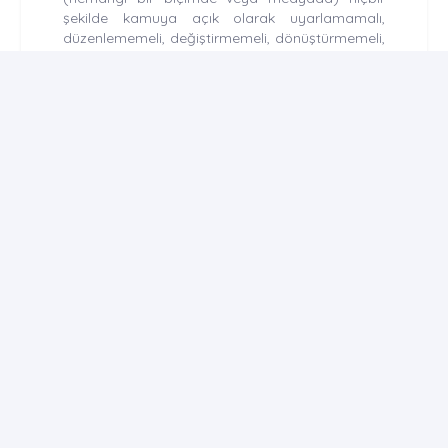
şekilde kamuya açık olarak uyarlamamalı,
düzenlememeli, değiştirmemeli, dönüştürmemeli,
yayınlamamalı ve dağıtmamalıdır.
CONTACT US
sssjournal.info@gmail.com
E-Mail Subscription
By subscribing to E-Newsletter, you can get the latest news
to your e-mail.