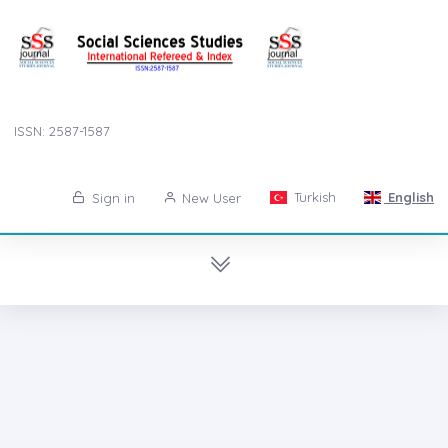
ISSN: 2587-1587
Turkish
English
Sign in
New User