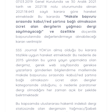
07.03.2019 Genel Kurulunda ve 30 Aralık 2021
tarih ve 2021.18 nolu oturumunda alınan
2021.18.643 sayılı karara göre hareket
etmektedir. Bu kararda
“Makale başvuru
sırasında kabul/red şartına bağlı olmaksızın
ücret alan dergilerin yağmacı dergi
sayılmayacağı” ve özellikle
doçentlik
başvurularında değerlendirmeye alınabileceği
kararı verilmiştir.
SSS Journal YÖK'ün almış olduğu bu karara
titizlikle uygun hareket etmektedir. Bu nedenle de
2015 yılından bu yana yayın yapmakta olan
dergimiz, gerek web sayfasında gerekse
yazarlara gönderilen bilgilendirme maillerinde
makale başvurusu sırasında -kabul/red şartına
bağlı olmaksızın- ücret alan dergiler
kategorisinde olduğunu, o nedenle paratoner
dergi olmadığını her zaman açık bir şekilde
belirtmektedir.
Bu kapsamda uluslararası hakemli indeksli dergi
statüsünde olan dergimizin Yağmacı/Şaibeli