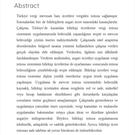
Abstract
Türkiye vergi mevzuatı bazı ücretlere vergiden istisna sağlamıştır.
İstisnalardan biri de bilirkişilerin asgari ücret tutarındaki kazançlarıdır.
Çalışma, Türkiye’de kazanılan bilirkişi ücretlerine vergi istisna
sisteminin uygulanmasında belirsizlik yaşandığının tespiti ve mevcut
belirsizliğe çözüm önerisi mahiyetindedir. Çalışmada nitel araştırma
desenlerinden belgesel tarama yöntemi kullanılırken çalışma verileri
gerçek olaydan elde edilmiştir. Verilerden, ilgilinin izni dâhilinde
faydalanılmıştır. Verilerin analizinden, asgari ücretliye uygulanan vergi
istisna sisteminin bilirkişi ücretlerine de uyarlanması sonucunda istisna
belirsizliğinin çözülebileceği tespit edilmiştir. Bilirkişi ücretleri vergi
istisna sistemine ilişkin yenilik önerilerine uygun örnek uygulama
yapılmıştır. Uygulama ile mevcut istisna sistemindeki belirsizlik
kaynaklı, bilirkişi ücretinden alınan vergilerin red ve iade, mükellef
veya hesap hatalarının düzeltilmesi gibi durumlarda karşılaşılan
sorunların önüne geçilmesi amaçlanmıştır. Çalışmada gösterilmeye ve
uygulamaya yansıtılan öneri sayesinde, vergi kanunları ve muhasebe
uygulamaları bakımından ortaya çıkan itiraz ve düzeltme işlemleri
asgariye indirgenecektir. Böylece, bilirkişi istisna uygulamasına
tekdüzelik, anlaşılırlık ve sadelik getirebilecektir. Ayrıca, bilirkişi ücret
istisnası iade talebine ait yersiz bürokrasi de önlenebilecektir.