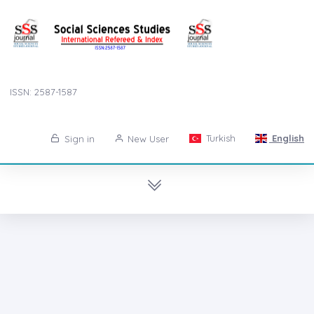
ISSN: 2587-1587
Turkish
English
Sign in
New User