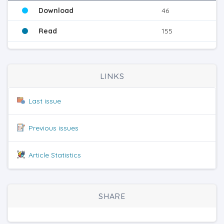
Download
46
Read
155
LINKS
Last issue
Previous issues
Article Statistics
SHARE