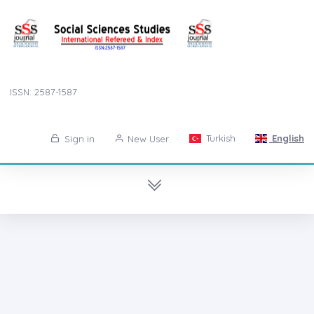
ISSN: 2587-1587
Turkish
English
Sign in
New User