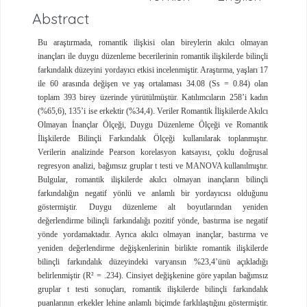
Abstract
Bu araştırmada, romantik ilişkisi olan bireylerin akılcı olmayan
inançları ile duygu düzenleme becerilerinin romantik ilişkilerde bilinçli
farkındalık düzeyini yordayıcı etkisi incelenmiştir. Araştırma, yaşları 17
ile 60 arasında değişen ve yaş ortalaması 34.08 (Ss = 0.84) olan
toplam 393 birey üzerinde yürütülmüştür. Katılımcıların 258’i kadın
(%65,6), 135’i ise erkektir (%34,4). Veriler Romantik İlişkilerde Akılcı
Olmayan İnançlar Ölçeği, Duygu Düzenleme Ölçeği ve Romantik
İlişkilerde Bilinçli Farkındalık Ölçeği kullanılarak toplanmıştır.
Verilerin analizinde Pearson korelasyon katsayısı, çoklu doğrusal
regresyon analizi, bağımsız gruplar t testi ve MANOVA kullanılmıştır.
Bulgular, romantik ilişkilerde akılcı olmayan inançların bilinçli
farkındalığın negatif yönlü ve anlamlı bir yordayıcısı olduğunu
göstermiştir. Duygu düzenleme alt boyutlarından yeniden
değerlendirme bilinçli farkındalığı pozitif yönde, bastırma ise negatif
yönde yordamaktadır. Ayrıca akılcı olmayan inançlar, bastırma ve
yeniden değerlendirme değişkenlerinin birlikte romantik ilişkilerde
bilinçli farkındalık düzeyindeki varyansın %23,4’ünü açıkladığı
belirlenmiştir (R² = .234). Cinsiyet değişkenine göre yapılan bağımsız
gruplar t testi sonuçları, romantik ilişkilerde bilinçli farkındalık
puanlarının erkekler lehine anlamlı biçimde farklılaştığını göstermiştir.