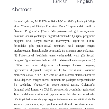
Turkish
English
Abstract
Bu nitel çalışma, Millî Eğitim Bakanlığı’nın 2025 yılında yürürlüğe
giren “Century of Türkiye Education Model” kapsamındaki İngilizce
Öğretim Programı’nı (Years 2-8) psiko-sosyal gelişim açısından
döküman analizi yöntemiyle değerlendirmektedir. Çalışma, programın
duygusal zekâ, sosyal beceriler, motivasyon, kişilik ve kültürel
farkındalık gibi psiko-sosyal unsurları nasıl entegre ettiğini
incelemektedir. Tematik analiz sonucunda üç ana tema ortaya çıkmıştır:
(1) Psiko-sosyal faktörlerin temel yaklaşımdaki yeri, (2) Sosyal-
duygusal öğrenme becerilerinin (SELS) sistematik entegrasyonu ve (3)
Kültürel ve moral değerlerin psiko-sosyal katkısı. Program,
öğrenenlerin duygusal, sosyal ve kişilik özelliklerini tasarımın
merkezine alarak, SELS’i her tema ve yılda aşamalı olarak sunarak ve
ulusal değerleri entegre ederek bütüncül bir yaklaşım sergilemektedir.
Bu özellikler, Vygotsky’nin sosyo-kültürel teorisi, Goleman’ın
duygusal zekâ kuramı ve CASEL çerçevesiyle uyumludur; geleneksel
Tyler modelinden uzaklaşarak yapılandırmacı bir vizyon sunmaktadır.
Güçlü yönleri arasında yaşa uygun kademelenme ve kültürel kimlik
koruması yer alırken, zayıf yönleri somut etkinlik örneklerinin sınırlı