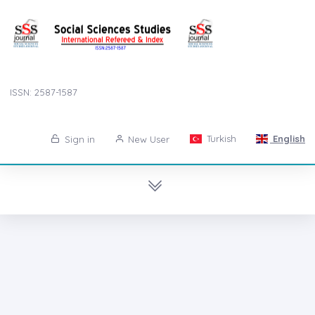
ISSN: 2587-1587
Turkish
English
Sign in
New User