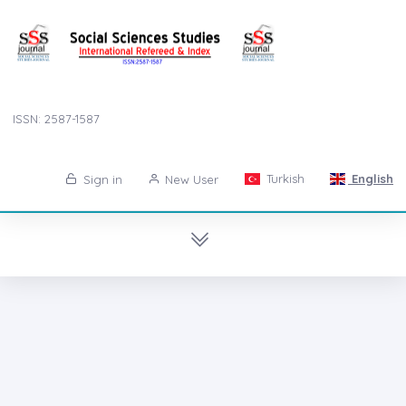
ISSN: 2587-1587
Turkish
English
Sign in
New User