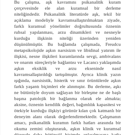
Bu çalışma, aşk kavramını psikanalitik kuram
çerçevesinde ele alan kuramsal bir derleme
niteliğindedir. Psikanalitik literatürde aşk, tekil bir
açıklama modeliyle kavramsallaştırılmaktan ziyade,
farklı kuramsal yönelimler doğrultusunda öznenin
ruhsal yapılanması, arzu dinamikleri ve nesneyle
kurduğu ilişkinin niteliği üzerinden yeniden
düşünülmüştür. Bu bağlamda çalışmada, Freudcu
metapsikolojide aşkın narsisizm ve libidinal yatırım ile
ilişkisi, nesne ilişkileri kuramlarında sevgi, ambivalans
ve onarım süreçleriyle bağlantısı ve Lacancı yaklaşımda
aşkın eksiklik ve arzu ekseninde nasıl
kavramsallaştırıldığı tartışılmıştır. Ayrıca klinik yazın
ışığında, narsisistik, histerik ve sınır örüntülerde aşkın
farklı yaşantı biçimleri ele alınmıştır. Bu derleme, aşkı
ne bütünüyle doyum sağlayan bir birleşme ne de başlı
başına patolojik bir bağlanma olarak ele almakta;
aksine, öznenin kendilik değeri, bağımlılık kapasitesi ve
ötekiyle kurduğu ilişkiyi görünür kılan çok katmanlı bir
deneyim alanı olarak değerlendirmektedir. Çalışmanın
amacı, psikanalitik kuramın farklı hatları arasında bir
okuma zemini oluşturarak, aşkın klinik ve kuramsal
düzeyde daha bütüncül biçimde anlaşılmasına katkı