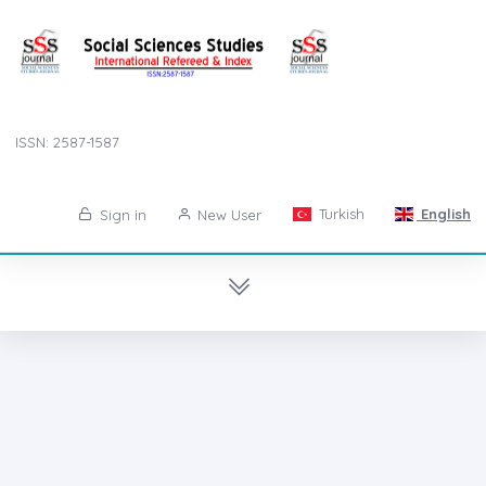
ISSN: 2587-1587
Turkish
English
Sign in
New User