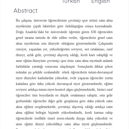
Turkish
English
Abstract
Bu çalışma, üniversite öğrencilerinin çevrimiçi spor ürünü satın alma
niyetlerinin çeşitli faktörlere göre farklılaştığını ortaya koymaktadır.
Doğu Anadolu’daki bir üniversitede öğrenim gören 636 öğrenciden
genel tarama metodu ile elde edilen veriler, öğrencilerin genel satın
alma niyetlerinin orta düzeyde olduğunu göstermektedir. Çalışmada
cinsiyet, yaşanılan yer, yükseköğretim seviyesi, not ortalaması, sınıf
düzeyi, aylık gelir, çevrimiçi alışveriş sıklığı, kredi kartı sahipliği ve
anne eğitim düzeyinin çevrimiçi spor ürün satın alma niyetinde anlamlı
farklılıklar yarattığı sonucuna ulaşılmıştır. Sonuçlarda dikkat çeken
noktalar şu şekilde sıralanabilir: erkek öğrencilerin tutum-davranışsal
niyet düzeyleri kadınlardan yüksektir, evde yaşayan öğrenciler yurtta
kalanlara göre daha yüksek davranışsal niyet göstermektedir, eğitim
seviyesi arttıkça tutum-niyet-kontrol algısı güçlenmektedir, birinci sınıf
öğrencileri tüm boyutlarda en düşük ortalamaya sahiptir, orta gelir
grubundaki öğrenciler diğer gelir gruplarına göre daha yüksek satın
alma eğilimi sergilemektedir, çevrimiçi alışveriş sıklığı arttıkça satın
alma eğilimi belirgin biçimde yükselmektedir, kredi kartına sahip
öğrencilerde özellikle öznel norm-olumlu duygu daha yüksektir ve
anne eğitim düzeyi yükseldikçe satın alma niyeti güçlenmektedir.