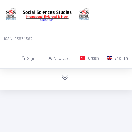
ISSN: 2587-1587
Turkish
English
Sign in
New User