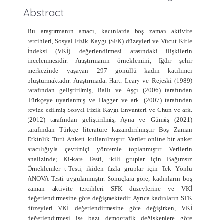
Abstract
Bu araştırmanın amacı,
kadınlarda boş zaman aktivite
tercihleri, Sosyal Fizik Kaygı (SFK) düzeyleri ve Vücut Kitle
İndeksi (VKİ) değerlendirmesi arasındaki ilişkilerin
incelenmesidir.
Araştırmanın örneklemini, Iğdır şehir
merkezinde yaşayan 297 gönüllü kadın katılımcı
oluşturmaktadır. Araştırmada, Hart, Leary ve Rejeski (1989)
tarafından geliştirilmiş, Ballı ve Aşçı (2006) tarafından
Türkçeye uyarlanmış ve Hagger ve ark. (2007) tarafından
revize edilmiş Sosyal Fizik Kaygı Envanteri ve
Chun
ve
ark
.
(2012)
tarafından geliştirilmiş, Ayna ve Gümüş (2021)
tarafından Türkçe literatüre kazandırılmıştır Boş Zaman
Etkinlik Türü Anketi kullanılmıştır.
Veriler online bir anket
aracılığıyla çevrimiçi yöntemle toplanmıştır. Verilerin
analizinde; Ki-kare Testi, ikili gruplar için Bağımsız
Örneklemler t-Testi, ikiden fazla gruplar için Tek Yönlü
ANOVA Testi uygulanmıştır. Sonuçlara göre, kadınların boş
zaman aktivite tercihleri SFK düzeylerine ve VKİ
değerlendirmesine göre değişmektedir. Ayrıca kadınların SFK
düzeyleri VKİ değerlendirmesine göre değişirken, VKİ
değerlendirmesi ise bazı demografik değişkenlere göre