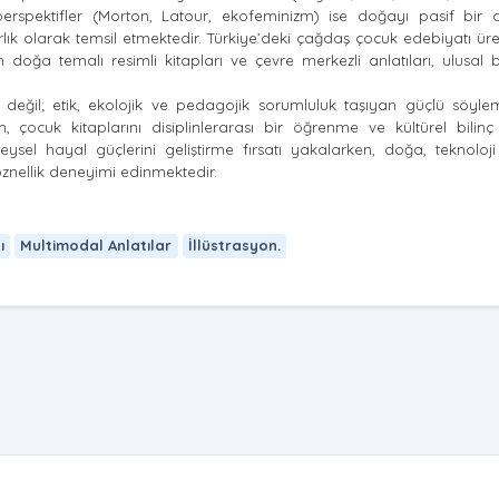
erspektifler (Morton, Latour, ekofeminizm) ise doğayı pasif bir 
rlık olarak temsil etmektedir. Türkiye’deki çağdaş çocuk edebiyatı üre
 doğa temalı resimli kitapları ve çevre merkezli anlatıları, ulusa
k değil; etik, ekolojik ve pedagojik sorumluluk taşıyan güçlü söyle
 çocuk kitaplarını disiplinlerarası bir öğrenme ve kültürel bilin
eysel hayal güçlerini geliştirme fırsatı yakalarken, doğa, teknoloj
 öznellik deneyimi edinmektedir.
ı
Multimodal Anlatılar
İllüstrasyon.