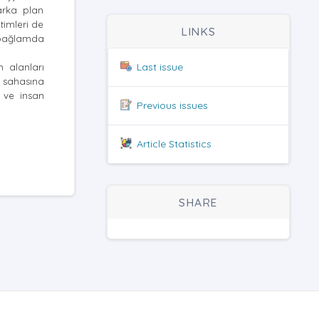
arka plan
timleri de
LINKS
l bağlamda
Last issue
m alanları
ç sahasına
i ve insan
Previous issues
Article Statistics
SHARE