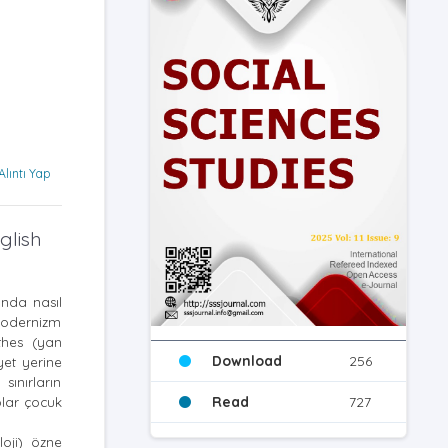
Alıntı Yap
glish
ında nasıl
 modernizm
thes (yan
Download
256
yet yerine
sınırların
Read
727
plar çocuk
oji) özne