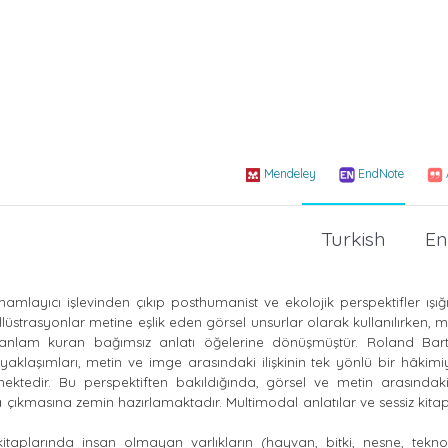
Mendeley
EndNote
Turkish
En
mamlayıcı işlevinden çıkıp posthumanist ve ekolojik perspektifler ışığ
illüstrasyonlar metine eşlik eden görsel unsurlar olarak kullanılırken,
anlam kuran bağımsız anlatı öğelerine dönüşmüştür. Roland Bar
aklaşımları, metin ve imge arasındaki ilişkinin tek yönlü bir hâkimi
mektedir. Bu perspektiften bakıldığında, görsel ve metin arasındaki 
a çıkmasına zemin hazırlamaktadır. Multimodal anlatılar ve sessiz kita
taplarında insan olmayan varlıkların (hayvan, bitki, nesne, teknol