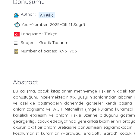
Dönüşümü
Author :
Ali Kılıç
Year-Number: 2025-Cilt 11 Sayı 9
Language : Türkçe
Subject : Grafik Tasarım
Number of pages: 1696-1706
Abstract
Bu çalışma, çocuk kitaplarının metin–imge ilişkisinin klasik ta
dönüştüğünü incelemektedir. XIX. yüzyılın sonlarından itibaren 
ve özellikle postmodern dönemde görseller kendi başına 
anlam,çağrışım) ve W.J.T. Mitchell’in (imge kuramı) kuramsal y
karşılıklı etkileşim ve anlam ilişkisi üzerine olduğunu göster
geçirgenliği, çocuk edebiyatında yeni anlatı biçimlerinin ortay
okurun aktif bir anlam üreticisine dönüşmesini sağlamaktadır.
Posthumanist kuramlar (Haraway, Braidotti, Barad) çocuk ki