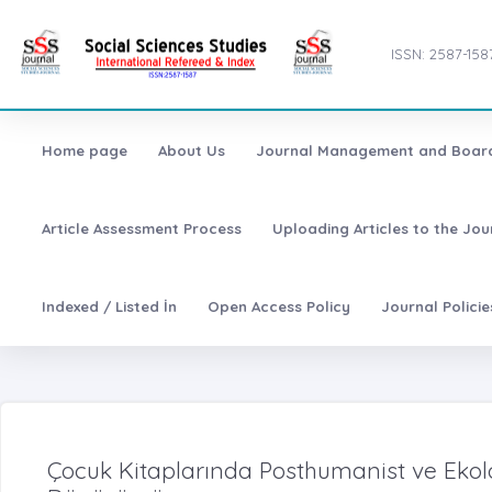
ISSN: 2587-158
Home page
About Us
Journal Management and Boar
Article Assessment Process
Uploading Articles to the Jo
Indexed / Listed İn
Open Access Policy
Journal Polici
Çocuk Kitaplarında Posthumanist ve Ekoloji