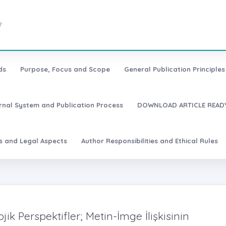
7
ds
Purpose, Focus and Scope
General Publication Principles 
urnal System and Publication Process
DOWNLOAD ARTICLE READY
es and Legal Aspects
Author Responsibilities and Ethical Rules
k Perspektifler; Metin-İmge İlişkisinin