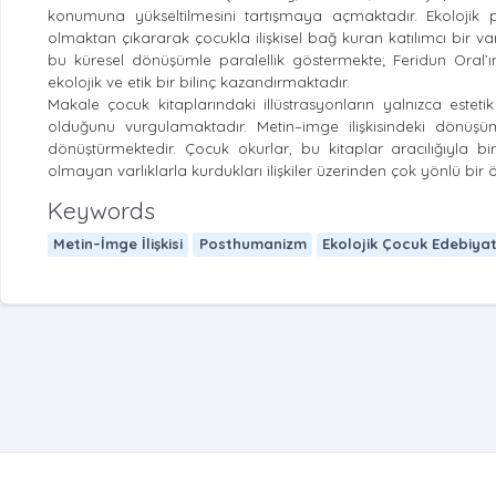
konumuna yükseltilmesini tartışmaya açmaktadır. Ekolojik p
olmaktan çıkararak çocukla ilişkisel bağ kuran katılımcı bir va
bu küresel dönüşümle paralellik göstermekte; Feridun Oral’ın
ekolojik ve etik bir bilinç kazandırmaktadır.
Makale çocuk kitaplarındaki illüstrasyonların yalnızca esteti
olduğunu vurgulamaktadır. Metin–imge ilişkisindeki dönüşüm,
dönüştürmektedir. Çocuk okurlar, bu kitaplar aracılığıyla bir
olmayan varlıklarla kurdukları ilişkiler üzerinden çok yönlü bir
Keywords
Metin–İmge İlişkisi
Posthumanizm
Ekolojik Çocuk Edebiyat