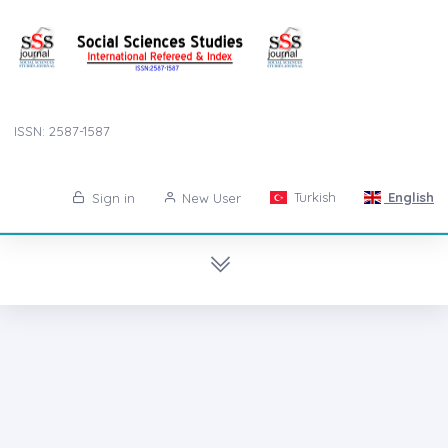
ISSN: 2587-1587
Turkish
English
Sign in
New User