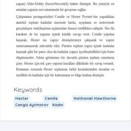
yapan) Able/Ability (beceri/becerikli) haline dönüşür. Bu yönüyle en
azından yapının sert tutumunda bir gevşeme sağlar.
Çalışmanın protagonistleri Cemile ve Hester Prynne’nin yaşadıkları
ataerkil toplum kadınlar üzerinde baskı, ayıplama ve neticesinde
gerçekleşen ötekileştirme açılarından benzer özelliklere sahiptir. Her iki
karakter de bu yapının içinde kimlik savaşı verir. Cemile yapıdan
kaçarak, Hester ise yapıyı dönüştürmeye çalışarak ve yapıyı
umursamayarak mücadele eder. Püriten toplum yapısı içinde kadınlar
kaçmak gibi bir şansı olsa da kadınlar yapıyı içselleştirdikleri için bunu
düşünmezler. Adeta görünmez bir duvarla püriten toplum sınırlarını
çizer. Hester için tek çare yapının kuralları dâhilinde bir savaş vermek.
Romanın sonunda Hester toplumun farklı kesimlerinden insanlar ve
özellikle de kadınlar için bir kahramana ve bilge kadına dönüşür.
Keywords
Hester
Cemile
Nathaniel Hawthorne
Cengiz Aytmatov
Kadın