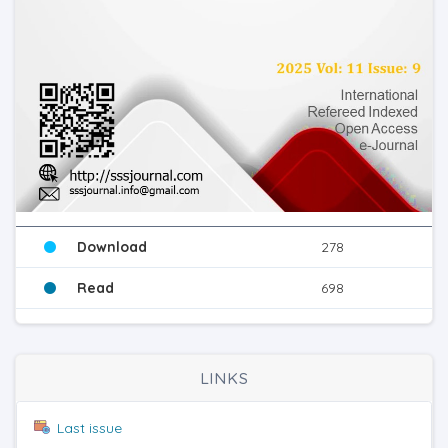
Download
278
Read
698
LINKS
Last issue