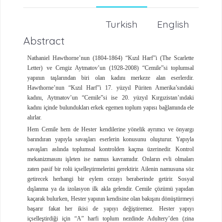
Turkish
English
Abstract
Nathaniel Hawthorne’nun (1804-1864) “Kızıl Harf”i (The Scarlette
Letter) ve Cengiz Aytmatov’un (1928-2008) “Cemile”si toplumsal
yapının taşlarından biri olan kadını merkeze alan eserlerdir.
Hawthorne’nun “Kızıl Harf”i 17. yüzyıl Püriten Amerika’sındaki
kadını, Aytmatov’un “Cemile”si ise 20. yüzyıl Kırgızistan’ındaki
kadını içinde bulundukları erkek egemen toplum yapısı bağlamında ele
alırlar.
Hem Cemile hem de Hester kendilerine yönelik ayrımcı ve önyargı
barındıran yapıyla savaşları eserlerin konusunu oluşturur. Yapıyla
savaşları aslında toplumsal kontrolden kaçma üzerinedir. Kontrol
mekanizmasını işleten ise namus kavramıdır. Onların evli olmaları
zaten pasif bir rolü içselleştirmelerini gerektirir. Ailenin namusuna söz
getirecek herhangi bir eylem cezayı beraberinde getirir. Sosyal
dışlanma ya da izolasyon ilk akla gelendir. Cemile çözümü yapıdan
kaçarak bulurken, Hester yapının kendisine olan bakışını dönüştürmeyi
başarır fakat her ikisi de yapıyı değiştiremez. Hester yapıyı
içselleştirdiği için “A” harfi toplum nezdinde Adultery’den (zina