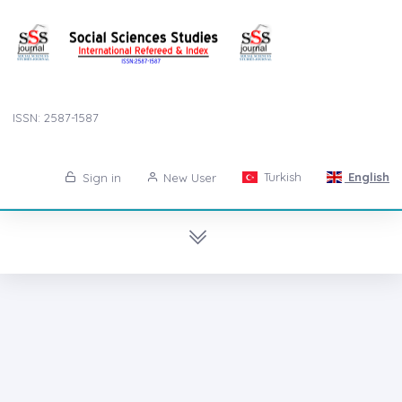
ISSN: 2587-1587
Turkish
English
Sign in
New User