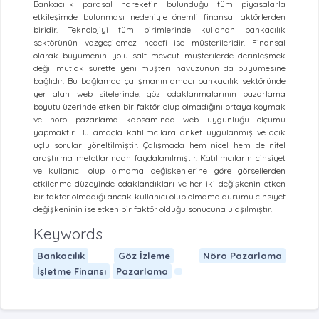
Bankacılık parasal hareketin bulunduğu tüm piyasalarla
etkileşimde bulunması nedeniyle önemli finansal aktörlerden
biridir. Teknolojiyi tüm birimlerinde kullanan bankacılık
sektörünün vazgeçilemez hedefi ise müşterileridir. Finansal
olarak büyümenin yolu salt mevcut müşterilerde derinleşmek
değil mutlak surette yeni müşteri havuzunun da büyümesine
bağlıdır. Bu bağlamda çalışmanın amacı bankacılık sektöründe
yer alan web sitelerinde, göz odaklanmalarının pazarlama
boyutu üzerinde etken bir faktör olup olmadığını ortaya koymak
ve nöro pazarlama kapsamında web uygunluğu ölçümü
yapmaktır. Bu amaçla katılımcılara anket uygulanmış ve açık
uçlu sorular yöneltilmiştir. Çalışmada hem nicel hem de nitel
araştırma metotlarından faydalanılmıştır. Katılımcıların cinsiyet
ve kullanıcı olup olmama değişkenlerine göre görsellerden
etkilenme düzeyinde odaklandıkları ve her iki değişkenin etken
bir faktör olmadığı ancak kullanıcı olup olmama durumu cinsiyet
değişkeninin ise etken bir faktör olduğu sonucuna ulaşılmıştır.
Keywords
Bankacılık
Göz İzleme
Nöro Pazarlama
İşletme Finansı
Pazarlama