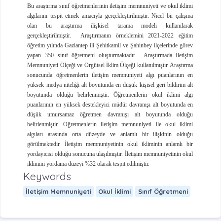
Bu araştırma sınıf öğretmenlerinin iletişim memnuniyeti ve okul iklimi
algılarını tespit etmek amacıyla gerçekleştirilmiştir. Nicel bir çalışma
olan bu araştırma ilişkisel tarama modeli kullanılarak
gerçekleştirilmiştir.
Araştırmanın örneklemini 2021-2022 eğitim
öğretim yılında Gaziantep ili Şehitkamil ve Şahinbey ilçelerinde görev
yapan 350 sınıf öğretmeni oluşturmaktadır.
Araştırmada İletişim
Memnuniyeti Ölçeği ve Örgütsel İklim Ölçeği kullanılmıştır. Araştırma
sonucunda öğretmenlerin iletişim memnuniyeti algı puanlarının en
yüksek medya niteliği alt boyutunda en düşük kişisel geri bildirim alt
boyutunda olduğu belirlenmiştir. Öğretmenlerin okul iklimi algı
puanlarının en yüksek destekleyici müdür davranışı alt boyutunda en
düşük umursamaz öğretmen davranışı alt boyutunda olduğu
belirlenmiştir. Öğretmenlerin iletişim memnuniyeti ile okul iklimi
algıları arasında orta düzeyde ve anlamlı bir ilişkinin olduğu
görülmektedir. İletişim memnuniyetinin okul ikliminin anlamlı bir
yordayıcısı olduğu sonucuna ulaşılmıştır. İletişim memnuniyetinin okul
iklimini yordama düzeyi %32 olarak tespit edilmiştir.
Keywords
İletişim Memnuniyeti
Okul İklimi
Sınıf Öğretmeni