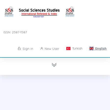
ISSN: 2587-1587
Turkish
English
Sign in
New User