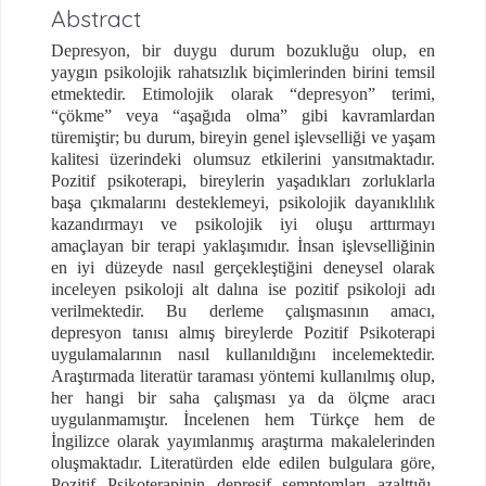
Abstract
Depresyon, bir duygu durum bozukluğu olup, en
yaygın psikolojik rahatsızlık biçimlerinden birini temsil
etmektedir. Etimolojik olarak “depresyon” terimi,
“çökme” veya “aşağıda olma” gibi kavramlardan
türemiştir; bu durum, bireyin genel işlevselliği ve yaşam
kalitesi üzerindeki olumsuz etkilerini yansıtmaktadır.
Pozitif psikoterapi, bireylerin yaşadıkları zorluklarla
başa çıkmalarını desteklemeyi, psikolojik dayanıklılık
kazandırmayı ve psikolojik iyi oluşu arttırmayı
amaçlayan bir terapi yaklaşımıdır. İnsan işlevselliğinin
en iyi düzeyde nasıl gerçekleştiğini deneysel olarak
inceleyen psikoloji alt dalına ise pozitif psikoloji adı
verilmektedir. Bu derleme çalışmasının amacı,
depresyon tanısı almış bireylerde Pozitif Psikoterapi
uygulamalarının nasıl kullanıldığını incelemektedir.
Araştırmada literatür taraması yöntemi kullanılmış olup,
her hangi bir saha çalışması ya da ölçme aracı
uygulanmamıştır. İncelenen hem Türkçe hem de
İngilizce olarak yayımlanmış araştırma makalelerinden
oluşmaktadır. Literatürden elde edilen bulgulara göre,
Pozitif Psikoterapinin depresif semptomları azalttığı,