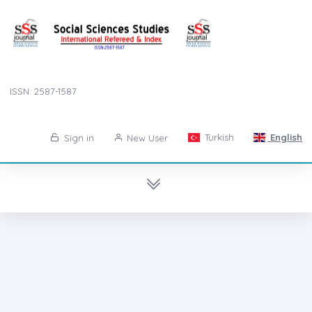
ISSN: 2587-1587
Turkish
English
Sign in
New User