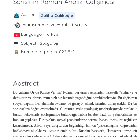
Serisinin Roman Analizi Çalışması
Author :
Zeliha Çalıkoğlu
Year-Number: 2025-Cilt 11 Sayı 5
Language : Türkçe
Subject : Sosyoloji
Number of pages: 822-841
Abstract
Bu çalışma Or’da Kimse Var mı? Roman beşlemesi serisinden hareketle “aydın ve yab
değişimin ve dönüşümün hızlı bir biçimde yaşandığını görebilmekteyiz. Bu değişimin 
sosyal yapının her alanında okumak ve görüyor olmak şaşırtıcı olmayacaktır. Bu ba
sorunsalına doğru evirmektedir. Günümüz aydın tipolojisi; modernleşmeyle birlikte kür
bunun neticesinde etkileşiminde bulunduğu halkla beraber hızlı bir yabancılaşma 
konusu şüphesiz Türkiye’nin sosyal problemlerine parmak basan konusunu teşkil etm
körüklemedir. Alkol veya uyuşturucu bağımlılığı tam da “yabancılaşma” olgusundan 
bağlanmayı alkolde ve uyuşturucuda bulur. Bundan hareketle; “kimsenin kimse için 
çıktılarından sadece birisi! Yabancılaşma insanın olduğu ve araç yani soyut olarak da