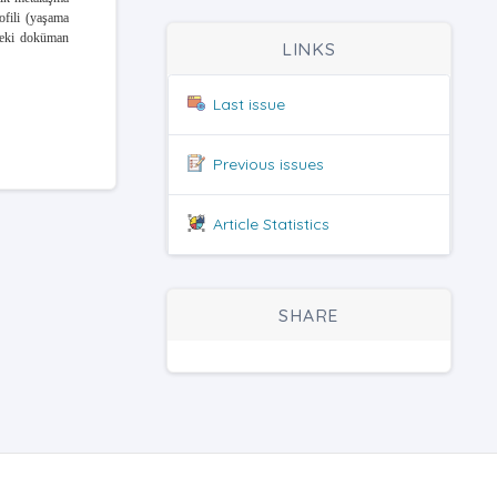
ofili (yaşama
ndeki doküman
LINKS
Last issue
Previous issues
Article Statistics
SHARE