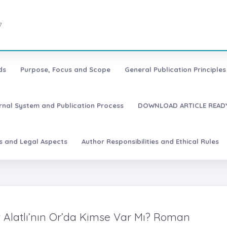
7
ds
Purpose, Focus and Scope
General Publication Principles 
urnal System and Publication Process
DOWNLOAD ARTICLE READY
es and Legal Aspects
Author Responsibilities and Ethical Rules
Alatlı’nın Or’da Kimse Var Mı? Roman