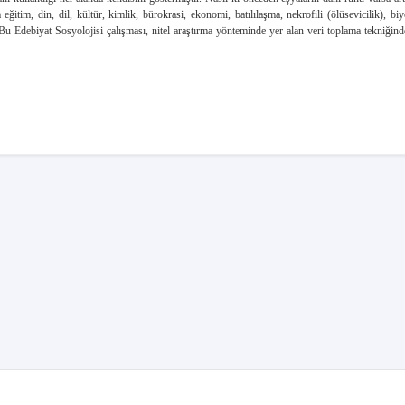
tim, din, dil, kültür, kimlik, bürokrasi, ekonomi, batılılaşma, nekrofili (ölüsevicilik), biy
Bu Edebiyat Sosyolojisi çalışması, nitel araştırma yönteminde yer alan veri toplama tekniği