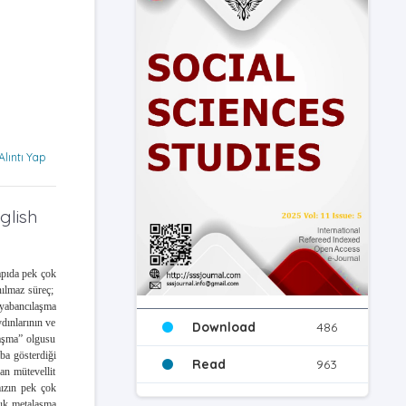
Alıntı Yap
glish
apıda pek çok
nılmaz süreç;
 yabancılaşma
dınlarının ve
Download
486
laşma” olgusu
ba gösterdiği
Read
963
an mütevellit
mızın pek çok
tık metalaşma