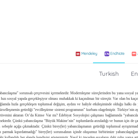
Mendeley
EndNote
Turkish
En
ancılaşma” sorunsalı çerçevesini içermektedir. Modernleşme süreçlerinden bu yana sosyal y
hızı sosyal yapıda gerçekleşiyor olması muhakkak ki kaçınılmaz bir süreçtir. Var olan bu kaçı
ğlamda hızla gerçekleşen toplumsal değişim, aydını ve haliyle etkileşiminde olduğu halkı da
selleşmenin getirdiği “evcilleştirme sistemi programının” kurbanı olagelmiştir. Türkiye’nin ay
serüvenini aktaran Or’da Kimse Var mı? Edebiyat Sosyolojisi çalışması bağlamında “yabancı
ektedir. Çünkü yabancılaşma “Büyük Makine’nin” toplumlarda arzuladığı ve bunun için de ça
sebeple açığa çıkmaktadır. Çünkü birey(ler) yabancılaşmanın getirdiği toplumsal ayrıştırmad
parmak kıpırdatmadığı” birey(ler) sorunsalının içinde oluşumuz birbirimize yabancılaştığı
hi kullandığı her alanda kendisini göstermiştir. Nasıl ki önceden eşyaların dahi ruhu varsa ar