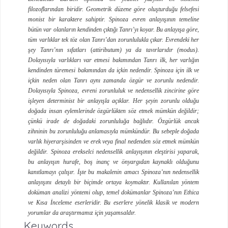
filozoflarından biridir. Geometrik düzene göre oluşturduğu felsefesi
monist bir karaktere sahiptir. Spinoza evren anlayışının temeline
bütün var olanların kendinden çıktığı Tanrı’yı koyar. Bu anlayışa göre,
tüm varlıklar tek töz olan Tanrı’dan zorunlulukla çıkar. Evrendeki her
şey Tanrı’nın sıfatları
(
attiributum) ya da tavırlarıdır (modus).
Dolayısıyla varlıkları var etmesi bakımından Tanrı ilk, her varlığın
kendinden türemesi bakımından da içkin nedendir. Spinoza için ilk ve
içkin neden olan Tanrı aynı zamanda özgür ve zorunlu nedendir.
Dolayısıyla Spinoza, evreni zorunluluk ve nedensellik zincirine göre
işleyen determinist bir anlayışla açıklar. Her şeyin zorunlu olduğu
doğada insan eylemlerinde özgürlükten söz etmek mümkün değildir;
çünkü irade de doğadaki zorunluluğa bağlıdır. Özgürlük ancak
zihninin bu zorunluluğu anlamasıyla mümkündür. Bu sebeple doğada
varlık hiyerarşisinden ve erek veya final nedenden söz etmek mümkün
değildir. Spinoza erekselci nedensellik anlayışının eleştirisi yaparak,
bu anlayışın hurafe, boş inanç ve önyargıdan kaynaklı olduğunu
kanıtlamayı çalışır. İşte bu makalenin amacı Spinoza’nın nedensellik
anlayışını detaylı bir biçimde ortaya koymaktır. Kullanılan yöntem
doküman analizi yöntemi olup, temel dokümanlar Spinoza’nın Ethica
ve Kısa İnceleme eserleridir. Bu eserlere yönelik klasik ve modern
yorumlar da araştırmamız için yaşamsaldır.
Keywords