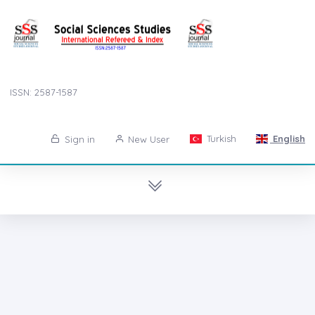
ISSN: 2587-1587
Turkish
English
Sign in
New User