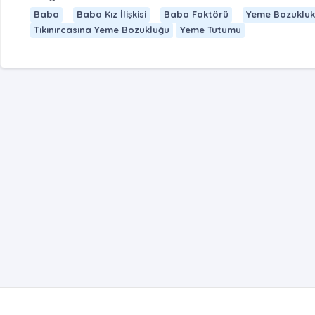
Baba
Baba Kız İlişkisi
Baba Faktörü
Yeme Bozukluk
Tıkınırcasına Yeme Bozukluğu
Yeme Tutumu