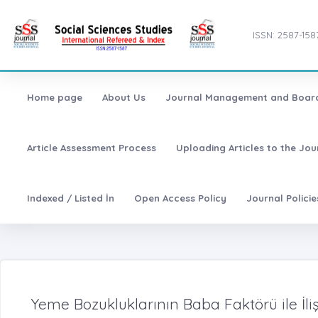
ISSN: 2587-158
Home page
About Us
Journal Management and Boar
Article Assessment Process
Uploading Articles to the Jo
Indexed / Listed İn
Open Access Policy
Journal Polici
Yeme Bozukluklarının Baba Faktörü ile İliş