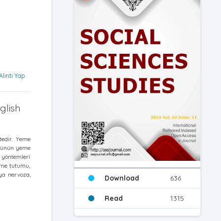
Alıntı Yap
glish
tedir. Yeme
örünün yeme
 yöntemleri
yeme tutumu,
iya nervoza,
Download
636
Read
1315