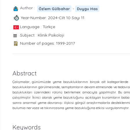
Author :
-
Özlem Gülbahar
Duygu Has
Year-Number: 2024-Cilt 10 Sayı 11
Language : Türkçe
Subject : Klinik Psikoloji
Number of pages: 1999-2017
Abstract
Çalışmalar, günümüzde yeme bozukluklarının birçok alt kategorilerde
bozukluklarının görülmesinde, semptomların devam etmesinde ve tedavisin
bozuklukları üzerindeki rolünü belirlemek amacıyla yapılmıştır. Bu ama
çalışılmıştır. İkinci olarak yeme bozukluğunu açıklayan kuramların baba 
sonra anormal yeme davranışı ilişkisi görgül araştırmalarla desteklenmiş
bulumia nervoza ve tıkınırcasına yeme bozukluğuna etkisi vurgulanmıştır.
Keywords