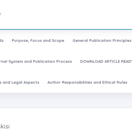
7
ds
Purpose, Focus and Scope
General Publication Principles 
urnal System and Publication Process
DOWNLOAD ARTICLE READY
es and Legal Aspects
Author Responsibilities and Ethical Rules
kisi