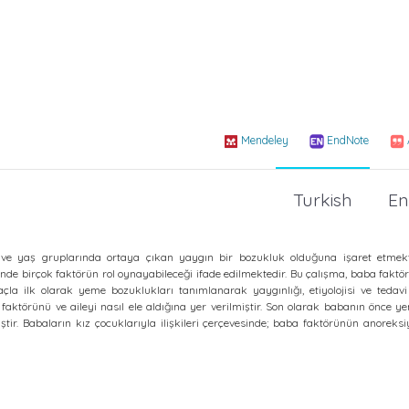
Mendeley
EndNote
Turkish
En
 ve yaş gruplarında ortaya çıkan yaygın bir bozukluk olduğuna işaret etmek
de birçok faktörün rol oynayabileceği ifade edilmektedir. Bu çalışma, baba fakt
çla ilk olarak yeme bozuklukları tanımlanarak yaygınlığı, etiyolojisi ve tedavi
faktörünü ve aileyi nasıl ele aldığına yer verilmiştir. Son olarak babanın önce 
tir. Babaların kız çocuklarıyla ilişkileri çerçevesinde; baba faktörünün anoreks