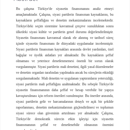
Bu çalışma Türkiye'de siyasetin finansmanını analiz etmeyi
amaçlamaktadır. Çalışma, siyasi partilerin finansman kaynaklarını, bu
kaynakların şeffaflığını ve denetim mekanizmalarını incelemektedir.
Türkiye'deki seçim sistemine kavramsal çerçeve sunulduktan sonra
ülkedeki siyasi kültür ve partilerin genel durumu değerlendirilmiştir.
Siyasetin finansmanı kavramsal olarak ele alınmış ve tarihsel süreç
içinde siyasetin finansmanı ile dünyadaki uygulamalar incelenmiştir.
Siyasi partilerin finansman kaynakları arasında devlet yardımları, özel
bağışlar ve üyelik aidatları yer almaktadır. Bu kaynakların şeffaf
olmaması ve yeterince denetlenmemesi önemli bir sorun olarak
vurgulanmıştır. Siyasi partilerin mali denetimi, ilgili yasal düzenlemeler
ve denetim organları tarafından yapılmakta ancak bu süreçlerin etkinliği
sorgulanmaktadır. Mali denetim ve uygulanan yaptırımların yetersizliği,
siyasi partilerin mali şeffaflığını azaltmaktadır. Bu sebeple Türkiye'de
siyasetin finansmanının daha şeffaf ve hesap verebilir bir yapıya
kavuşturulması için reform önerileri sunulmuştur. Bu öneriler arasında,
siyasi partilerin gelir ve harcamalarının detaylı ve açık bir şekilde
raporlanması, denetim mekanizmalarının güçlendirilmesi ve toplumun
siyasi sürece olan güveninin artırılması yer almaktadır. Çalışma,
Türkiye'de demokratik sürecin etkin işleyişi için siyasetin
finansmanının şeffaf ve denetlenebilir olmasının önemini