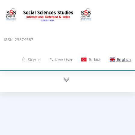
ISSN: 2587-1587
Turkish
English
Sign in
New User